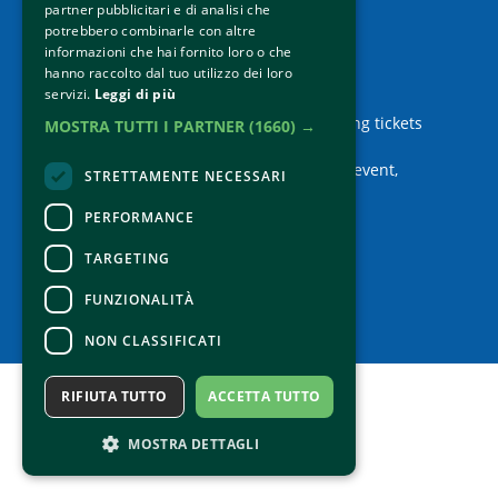
partner pubblicitari e di analisi che
potrebbero combinarle con altre
informazioni che hai fornito loro o che
hanno raccolto dal tuo utilizzo dei loro
servizi.
Leggi di più
Contacts
For information and support in purchasing tickets
MOSTRA TUTTI I PARTNER
(1660) →
Click here
For information on the program and the event,
STRETTAMENTE NECESSARI
contact the
organizer
.
Accessibility statement
PERFORMANCE
TARGETING
FUNZIONALITÀ
NON CLASSIFICATI
RIFIUTA TUTTO
ACCETTA TUTTO
MOSTRA DETTAGLI