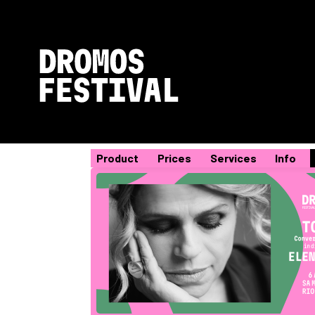
Product
Prices
Services
Info