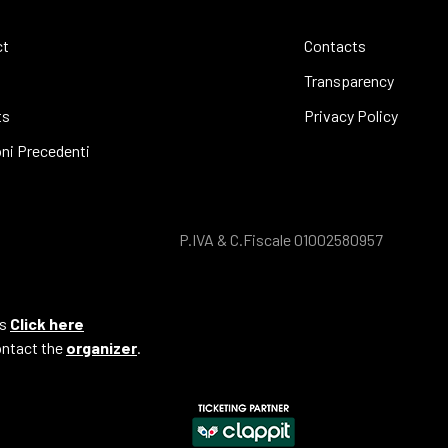
ct
Contacts
Transparency
ts
Privacy Policy
oni Precedenti
P.IVA & C.Fiscale 01002580957
ts
Click here
ontact the
organizer
.