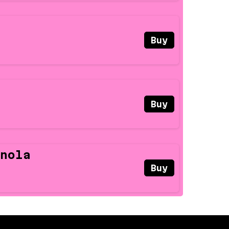
Buy
Buy
nola
Buy