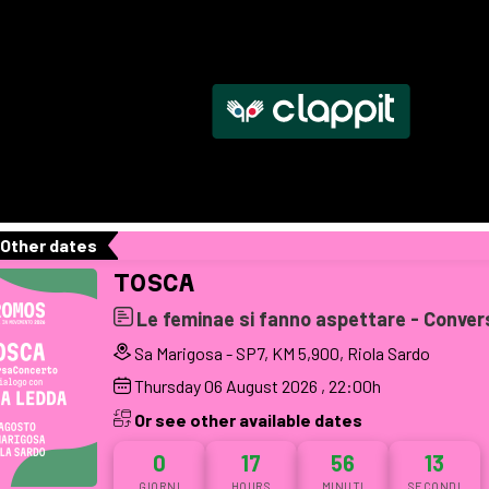
Other dates
TOSCA
Le feminae si fanno aspettare - Conve
Sa Marigosa - SP7, KM 5,900, Riola Sardo
Thursday
06
August 2026
, 22:00h
Or see other available dates
0
17
56
12
GIORNI
HOURS
MINUTI
SECONDI