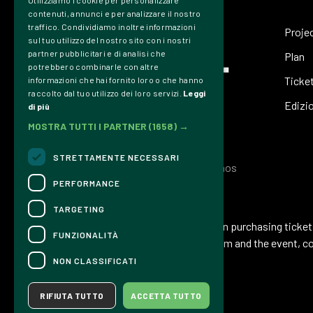
Utilizziamo i cookie per personalizzare
contenuti, annunci e per analizzare il nostro
traffico. Condividiamo inoltre informazioni
Proje
sul tuo utilizzo del nostro sito con i nostri
partner pubblicitari e di analisi che
Plan
potrebbero combinarle con altre
Ticke
informazioni che hai fornito loro o che hanno
raccolto dal tuo utilizzo dei loro servizi.
Leggi
Edizi
di più
MOSTRA TUTTI I PARTNER
(1658) →
STRETTAMENTE NECESSARI
Associazione Culturale Dromos
PERFORMANCE
CONTACTS
TARGETING
For information and support in purchasing ticke
FUNZIONALITÀ
For information on the program and the event, c
Accessibility statement
NON CLASSIFICATI
RIFIUTA TUTTO
ACCETTA TUTTO