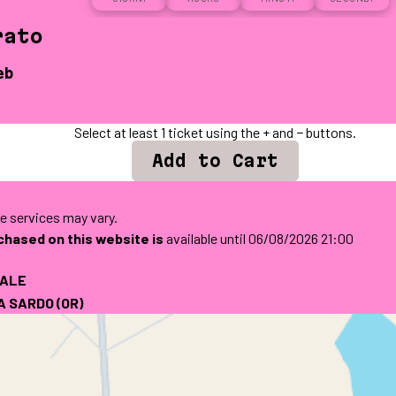
rato
eb
Select at least 1 ticket using the + and − buttons.
ve services may vary.
rchased on this website is
available until 06/08/2026 21:00
RALE
A SARDO
(OR)