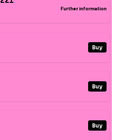
ZZI
Further information
Buy
Buy
Buy