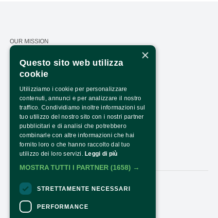
OUR MISSION
×
CALENDAR
Questo sito web utilizza
cookie
PRESS AREA
Utilizziamo i cookie per personalizzare
TRANSPARENCY
contenuti, annunci e per analizzare il nostro
PNRR TRANSPARENCY - NEXTGENERATIONEU
traffico. Condividiamo inoltre informazioni sul
tuo utilizzo del nostro sito con i nostri partner
HOW TO ARRIVE
pubblicitari e di analisi che potrebbero
combinarle con altre informazioni che hai
OPENING HOURS AND COSTS
fornito loro o che hanno raccolto dal tuo
utilizzo dei loro servizi.
Leggi di più
CONTACTS
MOSTRA TUTTI I PARTNER
(1658) →
STRETTAMENTE NECESSARI
Follow Us:
PERFORMANCE