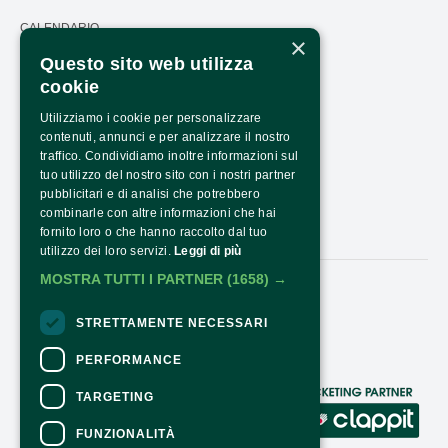
CALENDARIO
×
Questo sito web utilizza
PRESS AREA
cookie
TRASPARENZA
Utilizziamo i cookie per personalizzare
PTRASPARENZA NRR - NEXTGENERATIONEU
contenuti, annunci e per analizzare il nostro
traffico. Condividiamo inoltre informazioni sul
COME ARRIVARE
tuo utilizzo del nostro sito con i nostri partner
pubblicitari e di analisi che potrebbero
ORARI E COSTI
combinarle con altre informazioni che hai
CONTATTI
fornito loro o che hanno raccolto dal tuo
utilizzo dei loro servizi.
Leggi di più
MOSTRA TUTTI I PARTNER
(1658) →
Seguici:
STRETTAMENTE NECESSARI
PERFORMANCE
TARGETING
CONTATTI
FUNZIONALITÀ
Per informazioni e supporto all'acquisto