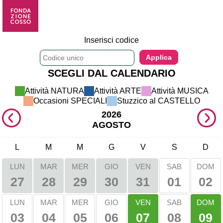
Inserisci codice
SCEGLI DAL CALENDARIO
Attività NATURA 
Attività ARTE 
Attività MUSICA 
Occasioni SPECIALI 
Stuzzico al CASTELLO 
2026
AGOSTO
L
M
M
G
V
S
D
LUN
MAR
MER
GIO
VEN
SAB
DOM
01
02
27
28
29
30
31
VEN
DOM
LUN
MAR
MER
GIO
SAB
03
04
05
06
08
07
09