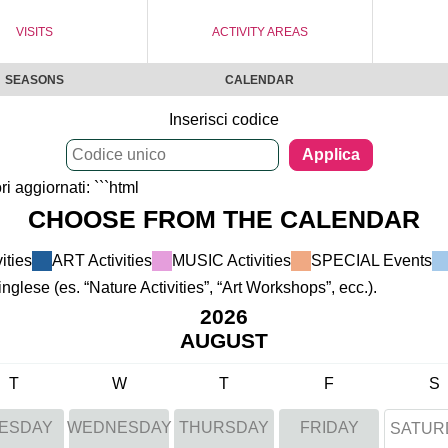
VISITS
ACTIVITY AREAS
SEASONS
CALENDAR
Inserisci codice
i aggiornati: ```html
CHOOSE FROM THE CALENDAR
ties 
ART Activities 
MUSIC Activities 
SPECIAL Events 
inglese (es. “Nature Activities”, “Art Workshops”, ecc.).
2026
AUGUST
T
W
T
F
S
ESDAY
WEDNESDAY
THURSDAY
FRIDAY
SATUR