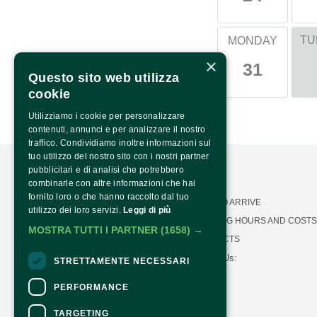
TU
MONDAY
×
31
Questo sito web utilizza
cookie
Utilizziamo i cookie per personalizzare
contenuti, annunci e per analizzare il nostro
traffico. Condividiamo inoltre informazioni sul
tuo utilizzo del nostro sito con i nostri partner
pubblicitari e di analisi che potrebbero
combinarle con altre informazioni che hai
fornito loro o che hanno raccolto dal tuo
OUR MISSION
HOW TO ARRIVE
utilizzo dei loro servizi.
Leggi di più
CALENDAR
OPENING HOURS AND COSTS
MOSTRA TUTTI I PARTNER
(1658) →
PRESS AREA
CONTACTS
Follow Us:
TRANSPARENCY
STRETTAMENTE NECESSARI
PNRR TRANSPARENCY -
NEXTGENERATIONEU
PERFORMANCE
TARGETING