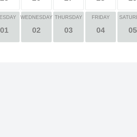
ESDAY
WEDNESDAY
THURSDAY
FRIDAY
SATUR
01
02
03
04
05