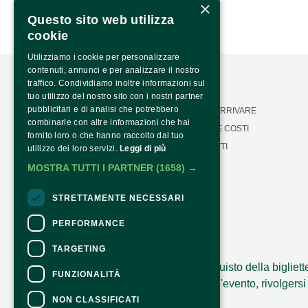
×
Questo sito web utilizza
cookie
Utilizziamo i cookie per personalizzare
contenuti, annunci e per analizzare il nostro
traffico. Condividiamo inoltre informazioni sul
tuo utilizzo del nostro sito con i nostri partner
pubblicitari e di analisi che potrebbero
LA NOSTRA MISSIONE
COME ARRIVARE
combinarle con altre informazioni che hai
CALENDARIO
ORARI E COSTI
fornito loro o che hanno raccolto dal tuo
PRESS AREA
CONTATTI
utilizzo dei loro servizi.
Leggi di più
Seguici:
TRASPARENZA
MOSTRA TUTTI I PARTNER
(1658) →
PTRASPARENZA NRR -
NEXTGENERATIONEU
STRETTAMENTE NECESSARI
PERFORMANCE
CONTATTI
TARGETING
Per informazioni e supporto all'acquisto della bigliett
FUNZIONALITÀ
Per informazioni sul programma e l'evento, rivolgersi 
Dichiarazione di accessibilità
NON CLASSIFICATI