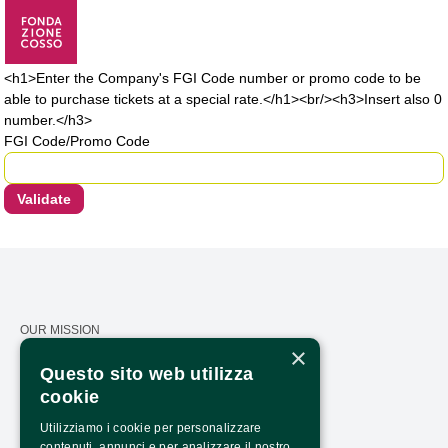
<h1>Enter the Company's FGI Code number or promo code to be
able to purchase tickets at a special rate.</h1><br/><h3>Insert also 0
number.</h3>
FGI Code/Promo Code
OUR MISSION
×
CALENDAR
Questo sito web utilizza
cookie
PRESS AREA
Utilizziamo i cookie per personalizzare
TRANSPARENCY
contenuti, annunci e per analizzare il nostro