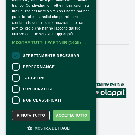
PNRR TRANSPARENCY - NEXTGENERATIONEU
traffico. Condividiamo inoltre informazioni sul
tuo utilizzo del nostro sito con i nostri partner
HOW TO ARRIVE
pubblicitari e di analisi che potrebbero
combinarle con altre informazioni che hai
OPENING HOURS AND COSTS
fornito loro o che hanno raccolto dal tuo
utilizzo dei loro servizi.
Leggi di più
CONTACTS
MOSTRA TUTTI I PARTNER
(1658) →
STRETTAMENTE NECESSARI
Follow Us:
PERFORMANCE
TARGETING
CONTACTS
FUNZIONALITÀ
For information and support in purchasing
NON CLASSIFICATI
tickets
Click here
For information on the program and the
RIFIUTA TUTTO
ACCETTA TUTTO
event, contact the
organizer
.
Accessibility statement
MOSTRA DETTAGLI