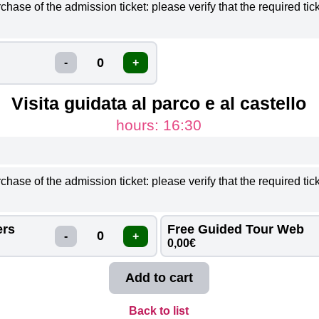
urchase of the admission ticket: please verify that the required t
ESDAY
WEDNESDAY
THURSDAY
FRIDAY
SATUR
01
02
03
04
05
Visita guidata al parco e al castello
hours: 16:30
urchase of the admission ticket: please verify that the required t
rs 
Free Guided Tour Web 
0,00€