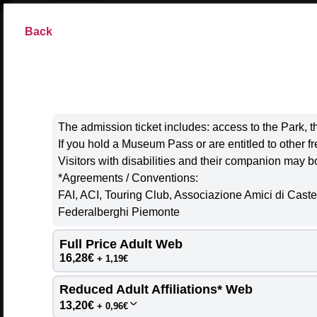
FOUNDATION
Back
The admission ticket includes: access to the Park, t
Ecco la versione tradotta in inglese con le categorie e i color
If you hold a Museum Pass or are entitled to other 
Visitors with disabilities and their companion may b
*Agreements / Conventions:
NATURE Activi
FAI, ACI, Touring Club, Associazione Amici di Cast
``` Se vuoi, posso anche rendere le etichette più naturali in 
Federalberghi Piemonte
Full Price Adult Web 
16,28€
+ 1,19€
M
Reduced Adult Affiliations* Web 
MONDAY
TU
13,20€
+ 0,96€