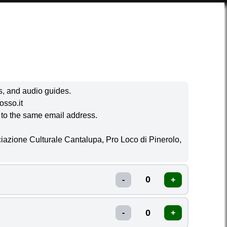
SERVICES
CONTACTS & INFO
LOGIN
ITA
ls, and audio guides.
osso.it
g to the same email address.
CASTLE Tasting 
iazione Culturale Cantalupa, Pro Loco di Pinerolo,
S
DAY
SUNDAY