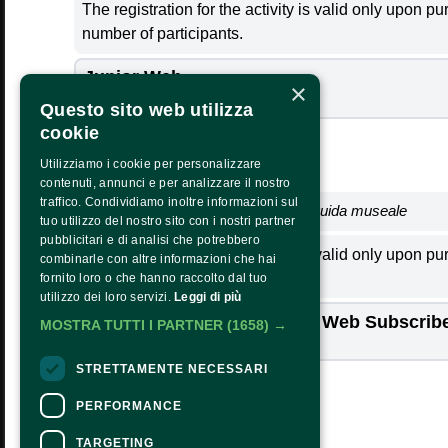
The registration for the activity is valid only upon p
number of participants.
TU
MONDAY
Junior Web 
×
31
5,00€
+ 1,00€
Questo sito web utilizza
cookie
Utilizziamo i cookie per personalizzare
contenuti, annunci e per analizzare il nostro
traffico. Condividiamo inoltre informazioni sul
A cura di Elena Tortia, educatrice e guida museale
tuo utilizzo del nostro sito con i nostri partner
pubblicitari e di analisi che potrebbero
The registration for the activity is valid only upon p
combinarle con altre informazioni che hai
number of participants.
fornito loro o che hanno raccolto dal tuo
OUR MISSION
HOW TO ARRIVE
utilizzo dei loro servizi.
Leggi di più
CALENDAR
OPENING HOURS AND COSTS
Guided Tour - Torino Musei Web Subscribe
MOSTRA TUTTI I PARTNER
(1658) →
PRESS AREA
CONTACTS
4,00€
+ 1,00€
Follow Us:
TRANSPARENCY
STRETTAMENTE NECESSARI
PNRR TRANSPARENCY -
NEXTGENERATIONEU
PERFORMANCE
TARGETING