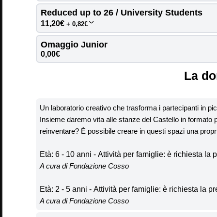
27
Reduced up to 26 / University Students 
11,20€
+ 0,82€
MONDAY
TU
Omaggio Junior 
0,00€
03
La do
MONDAY
TU
Un laboratorio creativo che trasforma i partecipanti in piccol
10
Insieme daremo vita alle stanze del Castello in format
reinventare? È possibile creare in questi spazi una propr
MONDAY
TU
Età: 6 - 10 anni -
Attività per famiglie:
è richiesta la
17
A cura di Fondazione Cosso
Età: 2 - 5 anni -
Attività per famiglie:
è richiesta la 
MONDAY
TU
A cura di Fondazione Cosso
24