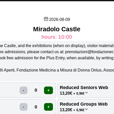
VISITS
ACTIVITY AREAS
2026-08-09
SEASONS
CALENDAR
Miradolo Castle
Inserisci codice
hours: 10:00
he Castle, and the exhibitions (when on display), visitor materia
i aggiornati: ```html
free admissions, please contact us at: prenotazioni@fondazionec
CHOOSE FROM THE CALENDAR
ook free admission for the Plus Entry, when available, by writin
ties 
ART Activities 
MUSIC Activities 
SPECIAL Events 
elli Aperti, Fondazione Medicina a Misura di Donna Onlus, Assoc
inglese (es. “Nature Activities”, “Art Workshops”, ecc.).
2026
AUGUST
Reduced Seniors Web 
13,20€
+ 0,96€
T
W
T
F
S
Reduced Groups Web 
ESDAY
WEDNESDAY
THURSDAY
FRIDAY
SATUR
13,20€
+ 0,96€