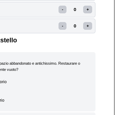
02
SUNDAY
DAY
09
stello
DAY
SUNDAY
16
spazio abbandonato e antichissimo. Restaurare o
mente vuoto?
DAY
SUNDAY
orio
23
rio
SUNDAY
DAY
30