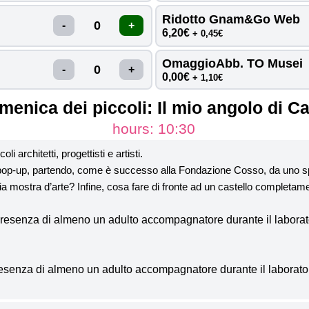
01
28
29
30
31
Ridotto Gnam&Go Web 
6,20€
+ 0,45€
FRIDAY
ESDAY
WEDNESDAY
THURSDAY
SATUR
OmaggioAbb. TO Musei 
0,00€
+ 1,10€
04
05
06
08
07
menica dei piccoli: Il mio angolo di Ca
hours: 10:30
SATUR
ESDAY
WEDNESDAY
THURSDAY
FRIDAY
i architetti, progettisti e artisti.
11
12
13
14
15
o pop-up, partendo, come è successo alla Fondazione Cosso, da uno 
ia mostra d’arte? Infine, cosa fare di fronte ad un castello completa
ESDAY
WEDNESDAY
THURSDAY
FRIDAY
SATUR
 presenza di almeno un adulto accompagnatore durante il laborat
18
19
20
21
22
presenza di almeno un adulto accompagnatore durante il laborato
ESDAY
WEDNESDAY
THURSDAY
FRIDAY
SATUR
25
26
27
28
29