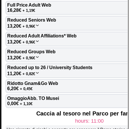
Full Price Adult Web 
16,28€
+ 1,19€
FRI
SUN
MON
TUE
WED
THU
SAT
03
04
05
06
08
07
09
Reduced Seniors Web 
13,20€
+ 0,96€
SAT
MON
TUE
WED
THU
FRI
SUN
Reduced Adult Affiliations* Web 
10
11
12
13
14
16
15
13,20€
+ 0,96€
Reduced Groups Web 
MON
TUE
WED
THU
FRI
SAT
SUN
13,20€
+ 0,96€
17
18
19
20
21
22
23
Reduced up to 26 / University Students 
SUN
MON
TUE
WED
THU
FRI
SAT
11,20€
+ 0,82€
24
25
26
27
28
29
30
Ridotto Gnam&Go Web 
6,20€
+ 0,45€
TUE
WED
THU
FRI
SAT
SUN
MON
OmaggioAbb. TO Musei 
31
01
02
03
04
05
06
0,00€
+ 1,10€
Caccia al tesoro nel Parco per fa
hours: 11:00