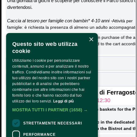
Una giornata di giochi e scoperte per conoscere il Parco storico d
divertendosi.
Caccia al tesoro per famiglie con bambin* 4-10 anni -
Attività per
OUR MISSION
famiglie:
è richiesta la presenza di almeno un adulto accompagnator
CALENDAR
×
The registration for the activity is valid only upon purchase of the a
Questo sito web utilizza
PRESS AREA
verify that the required tickets have been added to the cart accord
participants.
cookie
TRANSPARENCY
Intero Adulto Web 
Utilizziamo i cookie per personalizzare
PNRR TRANSPARENCY - NEXTGENERATIONEU
7,00€
+ 1,00€
contenuti, annunci e per analizzare il nostro
traffico. Condividiamo inoltre informazioni sul
HOW TO ARRIVE
Intero Junior Web 
tuo utilizzo del nostro sito con i nostri partner
7,00€
+ 1,00€
pubblicitari e di analisi che potrebbero
OPENING HOURS AND COSTS
combinarle con altre informazioni che hai
Picnic sul prato di Ferragost
CONTACTS
fornito loro o che hanno raccolto dal tuo
hours: 12:30
utilizzo dei loro servizi.
Leggi di più
Today it is also possible to purchase picnic baskets for the P
MOSTRA TUTTI I PARTNER
(1658) →
Follow Us:
Bistrot.
For those who simply wish to enjoy a picnic in the dedicate
STRETTAMENTE NECESSARI
ticket is available, which includes access to the Bistrot and th
PERFORMANCE