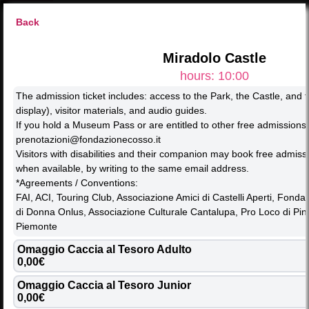
Back
Inserisci codice
Miradolo Castle
hours: 10:00
The admission ticket includes: access to the Park, the Castle, and 
Ecco la versione tradotta in inglese con le categorie e i colori
display), visitor materials, and audio guides.
aggiornati: ```html
If you hold a Museum Pass or are entitled to other free admissions,
CHOOSE FROM THE CALENDAR
prenotazioni@fondazionecosso.it
NATURE Activities 
ART Activities 
MUSIC Activities 
Visitors with disabilities and their companion may book free admissi
SPECIAL Events 
CASTLE Tasting 
when available, by writing to the same email address.
``` Se vuoi, posso anche rendere le etichette più naturali in 
*Agreements / Conventions:
inglese (es. “Nature Activities”, “Art Workshops”, ecc.).
FAI, ACI, Touring Club, Associazione Amici di Castelli Aperti, Fond
di Donna Onlus, Associazione Culturale Cantalupa, Pro Loco di Pin
2026
Piemonte
AUGUST
Omaggio Caccia al Tesoro Adulto 
M
T
W
T
F
S
S
0,00€
Omaggio Caccia al Tesoro Junior 
MON
TUE
WED
THU
FRI
SAT
SUN
0,00€
01
02
27
28
29
30
31