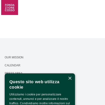
OUR MISSION
CALENDAR
PRESS AREA
×
Questo sito web utilizza
TRANSPARENCY
cookie
PNRR TRANSPARENCY - NEXTGENERATIONEU
Utilizziamo i cookie per personalizzare
HOW TO ARRIVE
contenuti, annunci e per analizzare il nostro
traffico. Condividiamo inoltre informazioni sul