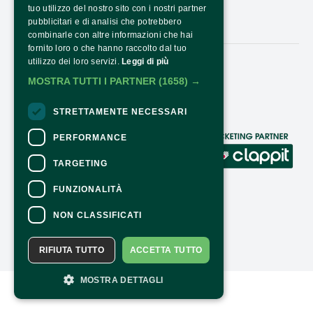
OPENING HOURS AND COSTS
tuo utilizzo del nostro sito con i nostri partner
pubblicitari e di analisi che potrebbero
CONTACTS
combinarle con altre informazioni che hai
fornito loro o che hanno raccolto dal tuo
utilizzo dei loro servizi.
Leggi di più
Follow Us:
MOSTRA TUTTI I PARTNER
(1658) →
STRETTAMENTE NECESSARI
PERFORMANCE
CONTACTS
TARGETING
For information and support in purchasing
tickets
Click here
FUNZIONALITÀ
For information on the program and the
event, contact the
organizer
.
NON CLASSIFICATI
Accessibility statement
RIFIUTA TUTTO
ACCETTA TUTTO
MOSTRA DETTAGLI