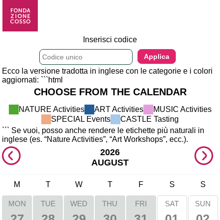
Inserisci codice
Ecco la versione tradotta in inglese con le categorie e i colori
aggiornati: ```html
CHOOSE FROM THE CALENDAR
NATURE Activities 
ART Activities 
MUSIC Activities 
SPECIAL Events 
CASTLE Tasting 
``` Se vuoi, posso anche rendere le etichette più naturali in 
inglese (es. “Nature Activities”, “Art Workshops”, ecc.).
2026
AUGUST
M
T
W
T
F
S
S
MON
TUE
WED
THU
FRI
SAT
SUN
01
02
27
28
29
30
31