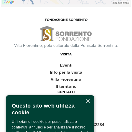
FONDAZIONE SORRENTO
Villa Fiorentino, polo culturale della Penisola Sorrentina.
VISITA
Eventi
Info per la visita
Villa Fiorentino
Il territorio
CONTATTI
×
Corso Italia, 53
Questo sito web utilizza
cookie
Sorrento
Utilizziamo i cookie per personalizzare
Infopoint WhatsApp: +39 081 8782284
contenuti, annunci e per analizzare il nostro
Pagina contatti