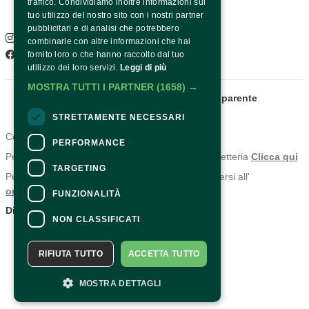
traffico. Condividiamo inoltre informazioni sul
SOCIAL
tuo utilizzo del nostro sito con i nostri partner
pubblicitari e di analisi che potrebbero
Instagram
combinarle con altre informazioni che hai
Facebook
fornito loro o che hanno raccolto dal tuo
utilizzo dei loro servizi.
Leggi di più
MOSTRA TUTTI I PARTNER
(1658) →
Fondazione Sorrento
Amministrazione trasparente
STRETTAMENTE NECESSARI
Contatti
PERFORMANCE
Per informazioni e supporto all'acquisto della biglietteria
Clicca qui
TARGETING
Per informazioni sul programma e l'evento, rivolgersi all'
organizzatore
.
FUNZIONALITÀ
Dichiarazione di accessibilità
NON CLASSIFICATI
RIFIUTA TUTTO
ACCETTA TUTTO
MOSTRA DETTAGLI