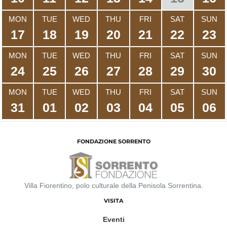
MON
TUE
WED
THU
FRI
SAT
SUN
17
18
19
20
21
22
23
MON
TUE
WED
THU
FRI
SAT
SUN
24
25
26
27
28
29
30
MON
TUE
WED
THU
FRI
SAT
SUN
31
01
02
03
04
05
06
FONDAZIONE SORRENTO
Villa Fiorentino, polo culturale della Penisola Sorrentina.
VISITA
Eventi