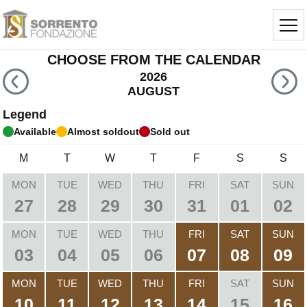
CHOOSE FROM THE CALENDAR
2026
AUGUST
Legend
Available
Almost soldout
Sold out
M
T
W
T
F
S
S
MON
TUE
WED
THU
FRI
SAT
SUN
27
28
29
30
31
01
02
MON
TUE
WED
THU
FRI
SAT
SUN
03
04
05
06
07
08
09
MON
TUE
WED
THU
FRI
SAT
SUN
10
11
12
13
14
15
16