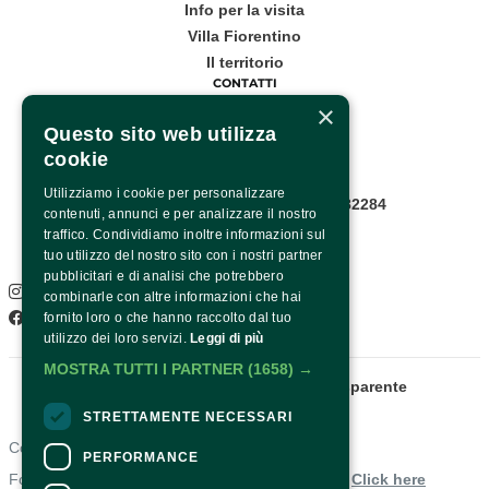
Info per la visita
Villa Fiorentino
Il territorio
CONTATTI
×
Corso Italia, 53
Questo sito web utilizza
cookie
Sorrento
Utilizziamo i cookie per personalizzare
Infopoint WhatsApp: +39 081 8782284
contenuti, annunci e per analizzare il nostro
Pagina contatti
traffico. Condividiamo inoltre informazioni sul
SOCIAL
tuo utilizzo del nostro sito con i nostri partner
pubblicitari e di analisi che potrebbero
Instagram
combinarle con altre informazioni che hai
Facebook
fornito loro o che hanno raccolto dal tuo
utilizzo dei loro servizi.
Leggi di più
MOSTRA TUTTI I PARTNER
(1658) →
Fondazione Sorrento
Amministrazione trasparente
STRETTAMENTE NECESSARI
Contacts
PERFORMANCE
For information and support in purchasing tickets
Click here