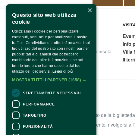
×
Questo sito web utilizza
cookie
FONDAZIONE SORRENTO
VISIT
Utilizziamo i cookie per personalizzare
Event
contenuti, annunci e per analizzare il nostro
traffico. Condividiamo inoltre informazioni sul
Info p
tuo utilizzo del nostro sito con i nostri partner
Villa Fiorentino, polo culturale della Penisola
Villa
pubblicitari e di analisi che potrebbero
Sorrentina.
Il ter
combinarle con altre informazioni che hai
fornito loro o che hanno raccolto dal tuo
utilizzo dei loro servizi.
Leggi di più
MOSTRA TUTTI I PARTNER
(1658) →
Fondazione Sorrento
STRETTAMENTE NECESSARI
PERFORMANCE
Contatti
Per informazioni e supporto all'acquisto della biglietteri
TARGETING
Per informazioni sul programma e l'evento, rivolgersi all
FUNZIONALITÀ
Dichiarazione di accessibilità