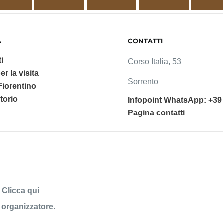
A
CONTATTI
i
Corso Italia, 53
er la visita
Sorrento
 Fiorentino
ritorio
Infopoint WhatsApp: +39
Pagina contatti
a
Clicca qui
'
organizzatore
.