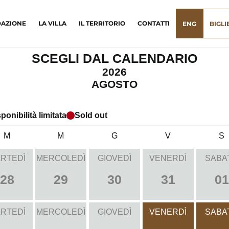
DAZIONE
LA VILLA
IL TERRITORIO
CONTATTI
ENG
BIGLI
SCEGLI DAL CALENDARIO
2026
AGOSTO
ponibilità limitata
Sold out
M
M
G
V
S
RTEDÌ
MERCOLEDÌ
GIOVEDÌ
VENERDÌ
SABA
28
29
30
31
01
RTEDÌ
MERCOLEDÌ
GIOVEDÌ
VENERDÌ
SABA