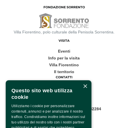
FONDAZIONE SORRENTO
Villa Fiorentino, polo culturale della Penisola Sorrentina.
VISITA
Eventi
Info per la visita
Villa Fiorentino
Il territorio
CONTATTI
×
Corso Italia, 53
Questo sito web utilizza
cookie
Sorrento
Utilizziamo i cookie per personalizzare
Infopoint WhatsApp: +39 081 8782284
contenuti, annunci e per analizzare il nostro
Pagina contatti
traffico. Condividiamo inoltre informazioni sul
SOCIAL
tuo utilizzo del nostro sito con i nostri partner
pubblicitari e di analisi che potrebbero