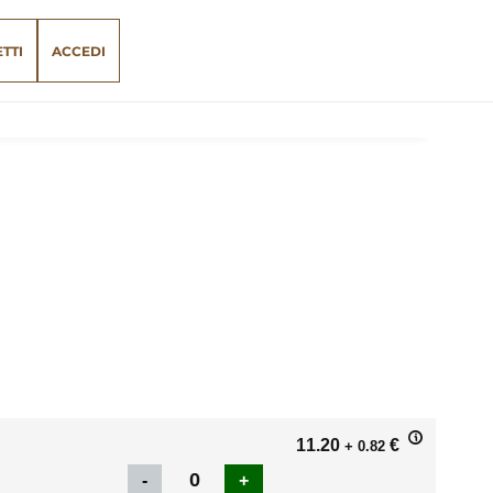
ETTI
ACCEDI
11.20
€
+ 0.82