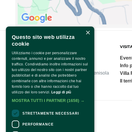
×
Questo sito web utilizza
cookie
FONDAZIONE SORRENTO
VISIT
Utilizziamo i cookie per personalizzare
Event
contenuti, annunci e per analizzare il nostro
traffico. Condividiamo inoltre informazioni sul
Info p
tuo utilizzo del nostro sito con i nostri partner
Villa Fiorentino, polo culturale della Penisola
Villa
pubblicitari e di analisi che potrebbero
Sorrentina.
Il ter
combinarle con altre informazioni che hai
fornito loro o che hanno raccolto dal tuo
utilizzo dei loro servizi.
Leggi di più
MOSTRA TUTTI I PARTNER
(1658) →
Fondazione Sorrento
STRETTAMENTE NECESSARI
PERFORMANCE
Contatti