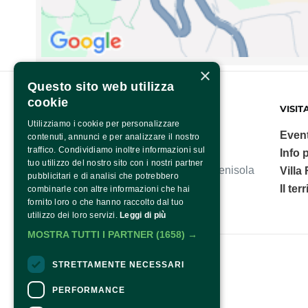
×
Questo sito web utilizza
cookie
FONDAZIONE SORRENTO
VISIT
Utilizziamo i cookie per personalizzare
Event
contenuti, annunci e per analizzare il nostro
traffico. Condividiamo inoltre informazioni sul
Info p
tuo utilizzo del nostro sito con i nostri partner
Villa Fiorentino, polo culturale della Penisola
Villa
pubblicitari e di analisi che potrebbero
Sorrentina.
Il ter
combinarle con altre informazioni che hai
fornito loro o che hanno raccolto dal tuo
utilizzo dei loro servizi.
Leggi di più
MOSTRA TUTTI I PARTNER
(1658) →
Fondazione Sorrento
STRETTAMENTE NECESSARI
PERFORMANCE
Contatti