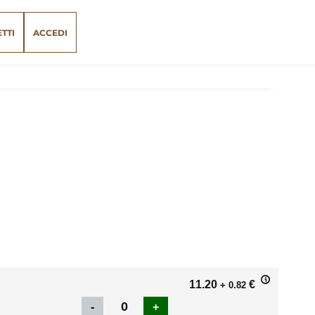
ETTI
ACCEDI
11.20
€
+ 0.82