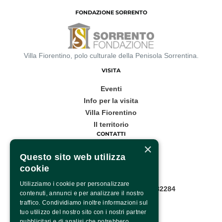
FONDAZIONE SORRENTO
Villa Fiorentino, polo culturale della Penisola Sorrentina.
VISITA
Eventi
Info per la visita
Villa Fiorentino
Il territorio
CONTATTI
×
Corso Italia, 53
Questo sito web utilizza
cookie
Sorrento
Utilizziamo i cookie per personalizzare
Infopoint WhatsApp: +39 081 8782284
contenuti, annunci e per analizzare il nostro
Pagina contatti
traffico. Condividiamo inoltre informazioni sul
SOCIAL
tuo utilizzo del nostro sito con i nostri partner
pubblicitari e di analisi che potrebbero