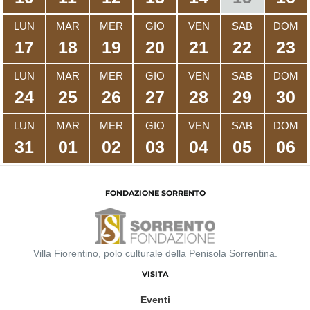
LUN
MAR
MER
GIO
VEN
SAB
DOM
17
18
19
20
21
22
23
LUN
MAR
MER
GIO
VEN
SAB
DOM
24
25
26
27
28
29
30
LUN
MAR
MER
GIO
VEN
SAB
DOM
31
01
02
03
04
05
06
FONDAZIONE SORRENTO
Villa Fiorentino, polo culturale della Penisola Sorrentina.
VISITA
Eventi