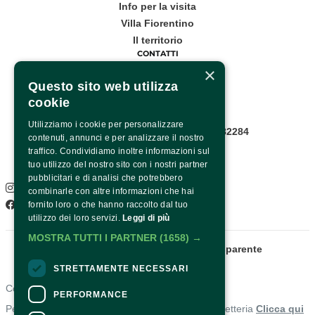
Info per la visita
Villa Fiorentino
Il territorio
CONTATTI
×
Corso Italia, 53
Questo sito web utilizza
cookie
Sorrento
Utilizziamo i cookie per personalizzare
Infopoint WhatsApp: +39 081 8782284
contenuti, annunci e per analizzare il nostro
Pagina contatti
traffico. Condividiamo inoltre informazioni sul
SOCIAL
tuo utilizzo del nostro sito con i nostri partner
pubblicitari e di analisi che potrebbero
Instagram
combinarle con altre informazioni che hai
Facebook
fornito loro o che hanno raccolto dal tuo
utilizzo dei loro servizi.
Leggi di più
MOSTRA TUTTI I PARTNER
(1658) →
Fondazione Sorrento
Amministrazione trasparente
STRETTAMENTE NECESSARI
Contatti
PERFORMANCE
Per informazioni e supporto all'acquisto della biglietteria
Clicca qui