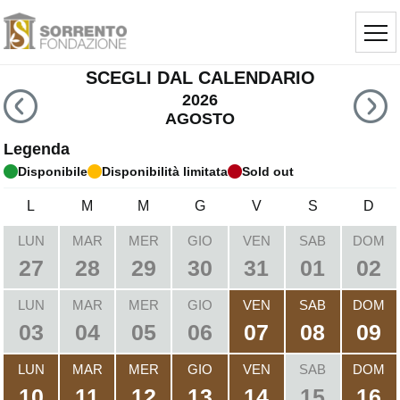
SCEGLI DAL CALENDARIO
2026
AGOSTO
Legenda
Disponibile
Disponibilità limitata
Sold out
L
M
M
G
V
S
D
LUN
MAR
MER
GIO
VEN
SAB
DOM
27
28
29
30
31
01
02
LUN
MAR
MER
GIO
VEN
SAB
DOM
03
04
05
06
07
08
09
LUN
MAR
MER
GIO
VEN
SAB
DOM
10
11
12
13
14
15
16