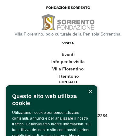
FONDAZIONE SORRENTO
Villa Fiorentino, polo culturale della Penisola Sorrentina.
VISITA
Eventi
Info per la visita
Villa Fiorentino
Il territorio
CONTATTI
×
Corso Italia, 53
Questo sito web utilizza
cookie
Sorrento
Utilizziamo i cookie per personalizzare
Infopoint WhatsApp: +39 081 8782284
contenuti, annunci e per analizzare il nostro
Pagina contatti
traffico. Condividiamo inoltre informazioni sul
SOCIAL
tuo utilizzo del nostro sito con i nostri partner
pubblicitari e di analisi che potrebbero