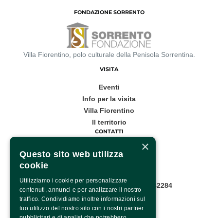
FONDAZIONE SORRENTO
Villa Fiorentino, polo culturale della Penisola Sorrentina.
VISITA
Eventi
Info per la visita
Villa Fiorentino
Il territorio
CONTATTI
×
Corso Italia, 53
Questo sito web utilizza
cookie
Sorrento
Utilizziamo i cookie per personalizzare
Infopoint WhatsApp: +39 081 8782284
contenuti, annunci e per analizzare il nostro
Pagina contatti
traffico. Condividiamo inoltre informazioni sul
SOCIAL
tuo utilizzo del nostro sito con i nostri partner
pubblicitari e di analisi che potrebbero