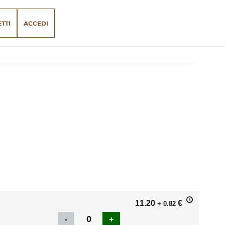
ETTI
ACCEDI
11.20
€
+ 0.82