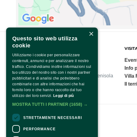
×
Questo sito web utilizza
cookie
FONDAZIONE SORRENTO
VISIT
Utilizziamo i cookie per personalizzare
Event
contenuti, annunci e per analizzare il nostro
traffico. Condividiamo inoltre informazioni sul
Info p
tuo utilizzo del nostro sito con i nostri partner
Villa Fiorentino, polo culturale della Penisola
Villa
pubblicitari e di analisi che potrebbero
Sorrentina.
Il ter
combinarle con altre informazioni che hai
fornito loro o che hanno raccolto dal tuo
utilizzo dei loro servizi.
Leggi di più
MOSTRA TUTTI I PARTNER
(1658) →
Fondazione Sorrento
STRETTAMENTE NECESSARI
PERFORMANCE
Contatti