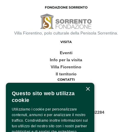
FONDAZIONE SORRENTO
Villa Fiorentino, polo culturale della Penisola Sorrentina.
VISITA
Eventi
Info per la visita
Villa Fiorentino
Il territorio
CONTATTI
×
Corso Italia, 53
Questo sito web utilizza
cookie
Sorrento
Utilizziamo i cookie per personalizzare
Infopoint WhatsApp: +39 081 8782284
contenuti, annunci e per analizzare il nostro
Pagina contatti
traffico. Condividiamo inoltre informazioni sul
SOCIAL
tuo utilizzo del nostro sito con i nostri partner
pubblicitari e di analisi che potrebbero