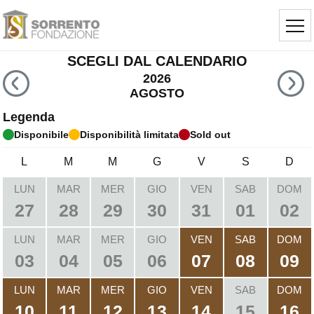
SCEGLI DAL CALENDARIO
2026
AGOSTO
Legenda
Disponibile
Disponibilità limitata
Sold out
L
M
M
G
V
S
D
LUN
MAR
MER
GIO
VEN
SAB
DOM
27
28
29
30
31
01
02
LUN
MAR
MER
GIO
VEN
SAB
DOM
03
04
05
06
07
08
09
LUN
MAR
MER
GIO
VEN
SAB
DOM
10
11
12
13
14
15
16