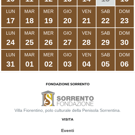
LUN
MAR
MER
GIO
VEN
SAB
DOM
17
18
19
20
21
22
23
LUN
MAR
MER
GIO
VEN
SAB
DOM
24
25
26
27
28
29
30
LUN
MAR
MER
GIO
VEN
SAB
DOM
31
01
02
03
04
05
06
FONDAZIONE SORRENTO
Villa Fiorentino, polo culturale della Penisola Sorrentina.
VISITA
Eventi