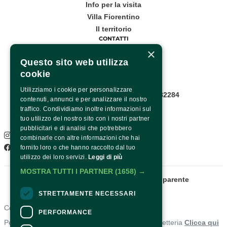
Info per la visita
Villa Fiorentino
Il territorio
CONTATTI
×
Corso Italia, 53
Questo sito web utilizza
cookie
Sorrento
Utilizziamo i cookie per personalizzare
Infopoint WhatsApp: +39 081 8782284
contenuti, annunci e per analizzare il nostro
Pagina contatti
traffico. Condividiamo inoltre informazioni sul
SOCIAL
tuo utilizzo del nostro sito con i nostri partner
pubblicitari e di analisi che potrebbero
Instagram
combinarle con altre informazioni che hai
Facebook
fornito loro o che hanno raccolto dal tuo
utilizzo dei loro servizi.
Leggi di più
MOSTRA TUTTI I PARTNER
(1658) →
Fondazione Sorrento
Amministrazione trasparente
STRETTAMENTE NECESSARI
Contatti
PERFORMANCE
Per informazioni e supporto all'acquisto della biglietteria
Clicca qui