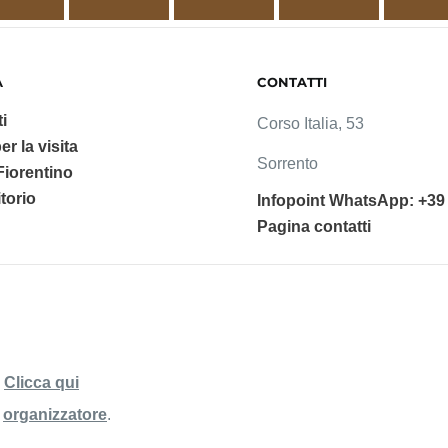
A
CONTATTI
i
Corso Italia, 53
er la visita
Sorrento
 Fiorentino
ritorio
Infopoint WhatsApp: +39
Pagina contatti
a
Clicca qui
'
organizzatore
.