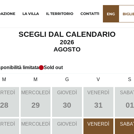
DAZIONE
LA VILLA
IL TERRITORIO
CONTATTI
ENG
BIGLI
SCEGLI DAL CALENDARIO
2026
AGOSTO
ponibilità limitata
Sold out
M
M
G
V
S
RTEDÌ
MERCOLEDÌ
GIOVEDÌ
VENERDÌ
SABA
28
29
30
31
01
RTEDÌ
MERCOLEDÌ
GIOVEDÌ
VENERDÌ
SABA