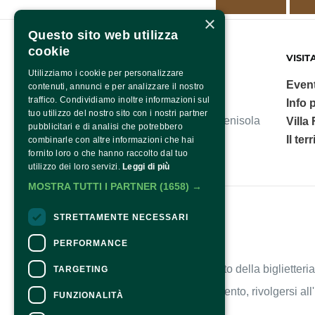
×
Questo sito web utilizza
cookie
FONDAZIONE SORRENTO
VISIT
Utilizziamo i cookie per personalizzare
Event
contenuti, annunci e per analizzare il nostro
traffico. Condividiamo inoltre informazioni sul
Info p
tuo utilizzo del nostro sito con i nostri partner
Villa Fiorentino, polo culturale della Penisola
Villa
pubblicitari e di analisi che potrebbero
Sorrentina.
Il ter
combinarle con altre informazioni che hai
fornito loro o che hanno raccolto dal tuo
utilizzo dei loro servizi.
Leggi di più
MOSTRA TUTTI I PARTNER
(1658) →
Fondazione Sorrento
STRETTAMENTE NECESSARI
PERFORMANCE
Contatti
Per informazioni e supporto all'acquisto della biglietteri
TARGETING
Per informazioni sul programma e l'evento, rivolgersi all
FUNZIONALITÀ
Dichiarazione di accessibilità