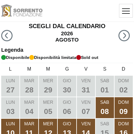
SCEGLI DAL CALENDARIO
2026
AGOSTO
Legenda
Disponibile
Disponibilità limitata
Sold out
L
M
M
G
V
S
D
LUN
MAR
MER
GIO
VEN
SAB
DOM
27
28
29
30
31
01
02
LUN
MAR
MER
GIO
VEN
SAB
DOM
03
04
05
06
07
08
09
LUN
MAR
MER
GIO
VEN
SAB
DOM
10
11
12
13
14
15
16