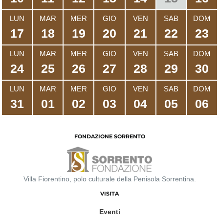
LUN
MAR
MER
GIO
VEN
SAB
DOM
17
18
19
20
21
22
23
LUN
MAR
MER
GIO
VEN
SAB
DOM
24
25
26
27
28
29
30
LUN
MAR
MER
GIO
VEN
SAB
DOM
31
01
02
03
04
05
06
FONDAZIONE SORRENTO
Villa Fiorentino, polo culturale della Penisola Sorrentina.
VISITA
Eventi