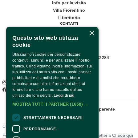
Info per la visita
Villa Fiorentino
Il territorio
CONTATTI
×
Corso Italia, 53
Questo sito web utilizza
cookie
Sorrento
Utilizziamo i cookie per personalizzare
Infopoint WhatsApp: +39 081 8782284
contenuti, annunci e per analizzare il nostro
Pagina contatti
traffico. Condividiamo inoltre informazioni sul
SOCIAL
tuo utilizzo del nostro sito con i nostri partner
pubblicitari e di analisi che potrebbero
Instagram
combinarle con altre informazioni che hai
Facebook
fornito loro o che hanno raccolto dal tuo
utilizzo dei loro servizi.
Leggi di più
MOSTRA TUTTI I PARTNER
(1658) →
Fondazione Sorrento
Amministrazione trasparente
STRETTAMENTE NECESSARI
Contatti
PERFORMANCE
Per informazioni e supporto all'acquisto della biglietteria
Clicca qui