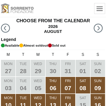
CHOOSE FROM THE CALENDAR
2026
AUGUST
Legend
Available
Almost soldout
Sold out
M
T
W
T
F
S
S
MON
TUE
WED
THU
FRI
SAT
SUN
27
28
29
30
31
01
02
MON
TUE
WED
THU
FRI
SAT
SUN
03
04
05
06
07
08
09
MON
TUE
WED
THU
FRI
SAT
SUN
10
11
12
13
14
15
16