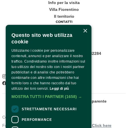
Info per la visita
Villa Fiorentino
Il territorio
CONTATTI
×
Corso Italia, 53
Questo sito web utilizza
cookie
Sorrento
Utilizziamo i cookie per personalizzare
Infopoint WhatsApp: +39 081 8782284
contenuti, annunci e per analizzare il nostro
Pagina contatti
traffico. Condividiamo inoltre informazioni sul
SOCIAL
tuo utilizzo del nostro sito con i nostri partner
pubblicitari e di analisi che potrebbero
Instagram
combinarle con altre informazioni che hai
Facebook
fornito loro o che hanno raccolto dal tuo
utilizzo dei loro servizi.
Leggi di più
MOSTRA TUTTI I PARTNER
(1658) →
Fondazione Sorrento
Amministrazione trasparente
STRETTAMENTE NECESSARI
Contacts
PERFORMANCE
For information and support in purchasing tickets
Click here