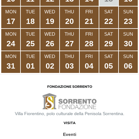
MON
TUE
WED
THU
FRI
SAT
SUN
17
18
19
20
21
22
23
MON
TUE
WED
THU
FRI
SAT
SUN
24
25
26
27
28
29
30
MON
TUE
WED
THU
FRI
SAT
SUN
31
01
02
03
04
05
06
FONDAZIONE SORRENTO
Villa Fiorentino, polo culturale della Penisola Sorrentina.
VISITA
Eventi