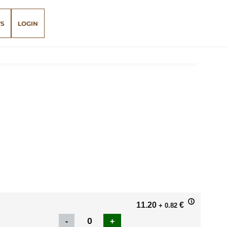
TS
LOGIN
11.20
€
+ 0.82