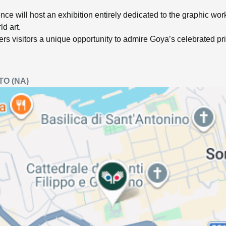
nce will host an exhibition entirely dedicated to the graphic wor
ld art.
fers visitors a unique opportunity to admire Goya’s celebrated print
TO
(NA)