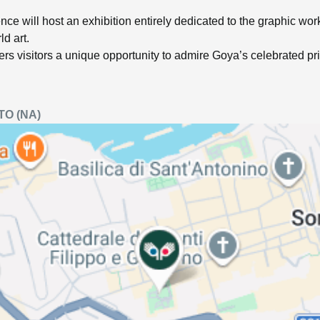
nce will host an exhibition entirely dedicated to the graphic wor
ld art.
fers visitors a unique opportunity to admire Goya’s celebrated print
TO
(NA)