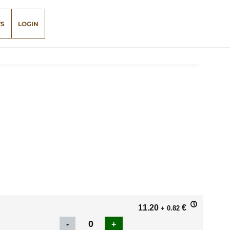
TS
LOGIN
11.20
€
+ 0.82