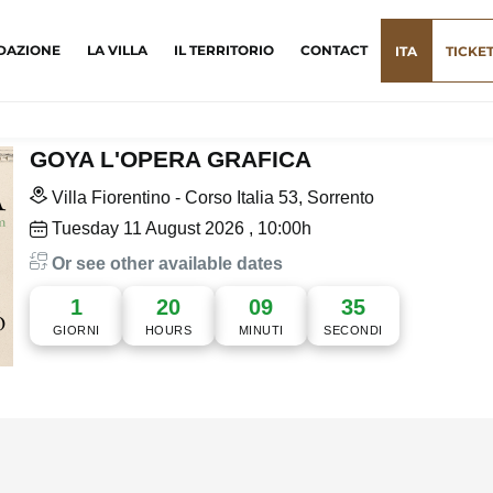
DAZIONE
LA VILLA
IL TERRITORIO
CONTACT
ITA
TICKE
GOYA L'OPERA GRAFICA
Villa Fiorentino - Corso Italia 53, Sorrento
Tuesday
11
August 2026
, 10:00h
Or see other available dates
1
20
09
34
GIORNI
HOURS
MINUTI
SECONDI