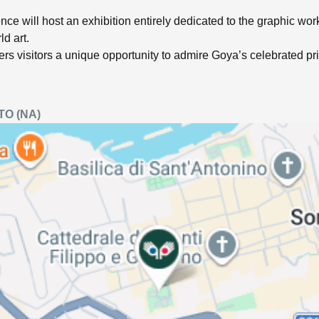
nce will host an exhibition entirely dedicated to the graphic wor
ld art.
fers visitors a unique opportunity to admire Goya’s celebrated print
TO
(NA)