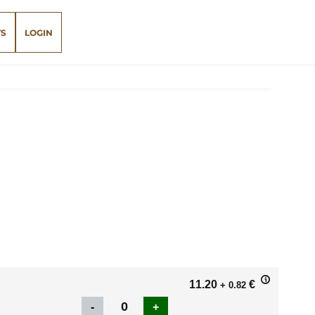
TS
LOGIN
11.20
€
+ 0.82