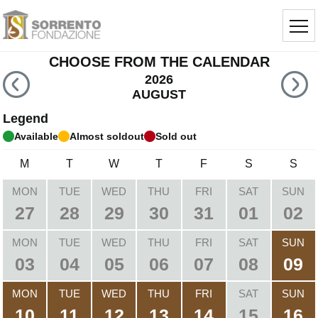
CHOOSE FROM THE CALENDAR
2026
AUGUST
Legend
Available
Almost soldout
Sold out
M
T
W
T
F
S
S
MON
TUE
WED
THU
FRI
SAT
SUN
27
28
29
30
31
01
02
MON
TUE
WED
THU
FRI
SAT
SUN
03
04
05
06
07
08
09
MON
TUE
WED
THU
FRI
SAT
SUN
10
11
12
13
14
15
16