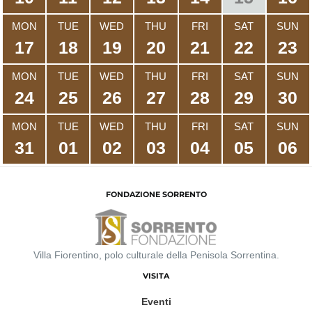
MON
TUE
WED
THU
FRI
SAT
SUN
17
18
19
20
21
22
23
MON
TUE
WED
THU
FRI
SAT
SUN
24
25
26
27
28
29
30
MON
TUE
WED
THU
FRI
SAT
SUN
31
01
02
03
04
05
06
FONDAZIONE SORRENTO
Villa Fiorentino, polo culturale della Penisola Sorrentina.
VISITA
Eventi