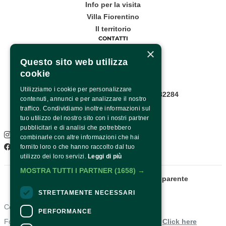
Info per la visita
Villa Fiorentino
Il territorio
CONTATTI
×
Corso Italia, 53
Questo sito web utilizza
cookie
Sorrento
Utilizziamo i cookie per personalizzare
Infopoint WhatsApp: +39 081 8782284
contenuti, annunci e per analizzare il nostro
Pagina contatti
traffico. Condividiamo inoltre informazioni sul
SOCIAL
tuo utilizzo del nostro sito con i nostri partner
pubblicitari e di analisi che potrebbero
Instagram
combinarle con altre informazioni che hai
Facebook
fornito loro o che hanno raccolto dal tuo
utilizzo dei loro servizi.
Leggi di più
MOSTRA TUTTI I PARTNER
(1658) →
Fondazione Sorrento
Amministrazione trasparente
STRETTAMENTE NECESSARI
Contacts
PERFORMANCE
For information and support in purchasing tickets
Click here