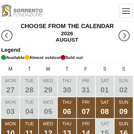
CHOOSE FROM THE CALENDAR
2026
AUGUST
Legend
Available
Almost soldout
Sold out
M
T
W
T
F
S
S
MON
TUE
WED
THU
FRI
SAT
SUN
27
28
29
30
31
01
02
MON
TUE
WED
THU
FRI
SAT
SUN
03
04
05
06
07
08
09
MON
TUE
WED
THU
FRI
SAT
SUN
10
11
12
13
14
15
16