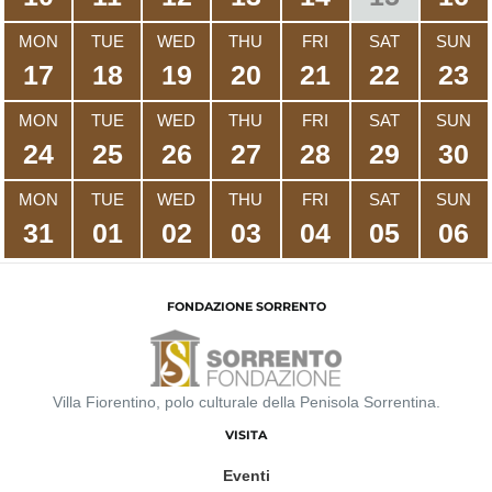
MON
TUE
WED
THU
FRI
SAT
SUN
17
18
19
20
21
22
23
MON
TUE
WED
THU
FRI
SAT
SUN
24
25
26
27
28
29
30
MON
TUE
WED
THU
FRI
SAT
SUN
31
01
02
03
04
05
06
FONDAZIONE SORRENTO
Villa Fiorentino, polo culturale della Penisola Sorrentina.
VISITA
Eventi