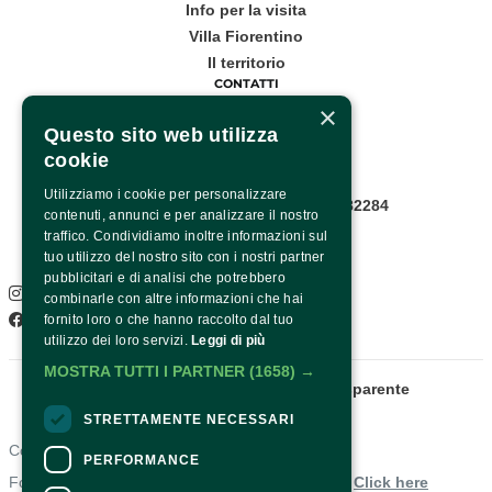
Info per la visita
Villa Fiorentino
Il territorio
CONTATTI
×
Corso Italia, 53
Questo sito web utilizza
cookie
Sorrento
Utilizziamo i cookie per personalizzare
Infopoint WhatsApp: +39 081 8782284
contenuti, annunci e per analizzare il nostro
Pagina contatti
traffico. Condividiamo inoltre informazioni sul
SOCIAL
tuo utilizzo del nostro sito con i nostri partner
pubblicitari e di analisi che potrebbero
Instagram
combinarle con altre informazioni che hai
Facebook
fornito loro o che hanno raccolto dal tuo
utilizzo dei loro servizi.
Leggi di più
MOSTRA TUTTI I PARTNER
(1658) →
Fondazione Sorrento
Amministrazione trasparente
STRETTAMENTE NECESSARI
Contacts
PERFORMANCE
For information and support in purchasing tickets
Click here