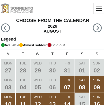
CHOOSE FROM THE CALENDAR
2026
AUGUST
Legend
Available
Almost soldout
Sold out
M
T
W
T
F
S
S
MON
TUE
WED
THU
FRI
SAT
SUN
27
28
29
30
31
01
02
MON
TUE
WED
THU
FRI
SAT
SUN
03
04
05
06
07
08
09
MON
TUE
WED
THU
FRI
SAT
SUN
10
11
12
13
14
15
16