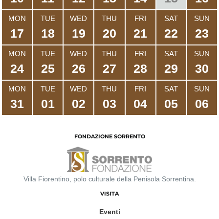
MON
TUE
WED
THU
FRI
SAT
SUN
17
18
19
20
21
22
23
MON
TUE
WED
THU
FRI
SAT
SUN
24
25
26
27
28
29
30
MON
TUE
WED
THU
FRI
SAT
SUN
31
01
02
03
04
05
06
FONDAZIONE SORRENTO
Villa Fiorentino, polo culturale della Penisola Sorrentina.
VISITA
Eventi