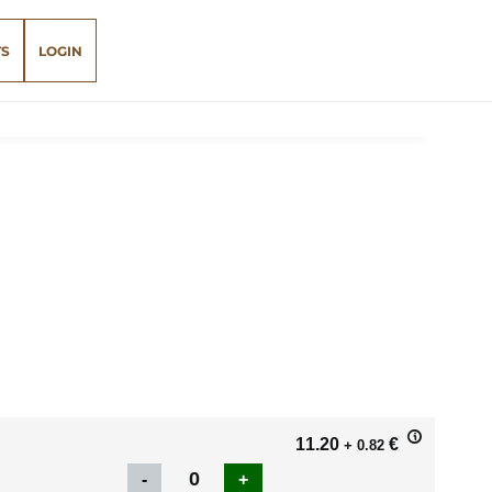
TS
LOGIN
11.20
€
+ 0.82