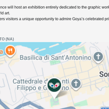
nce will host an exhibition entirely dedicated to the graphic wor
ld art.
fers visitors a unique opportunity to admire Goya’s celebrated print
TO
(NA)