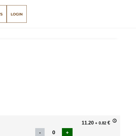
TS
LOGIN
11.20
€
+ 0.82