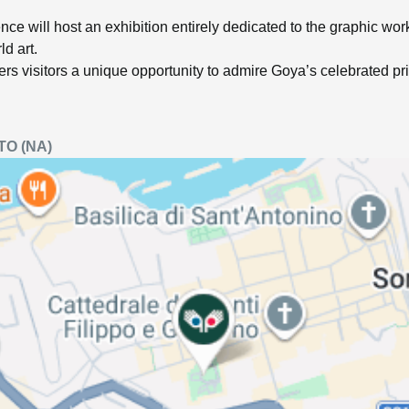
nce will host an exhibition entirely dedicated to the graphic wor
ld art.
fers visitors a unique opportunity to admire Goya’s celebrated print
TO
(NA)