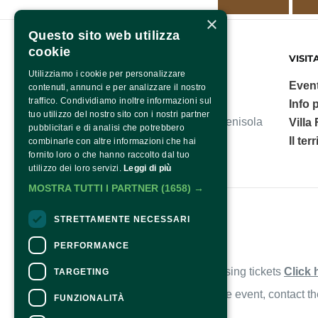
×
Questo sito web utilizza
cookie
FONDAZIONE SORRENTO
VISIT
Utilizziamo i cookie per personalizzare
Event
contenuti, annunci e per analizzare il nostro
traffico. Condividiamo inoltre informazioni sul
Info p
tuo utilizzo del nostro sito con i nostri partner
Villa Fiorentino, polo culturale della Penisola
Villa
pubblicitari e di analisi che potrebbero
Sorrentina.
Il ter
combinarle con altre informazioni che hai
fornito loro o che hanno raccolto dal tuo
utilizzo dei loro servizi.
Leggi di più
MOSTRA TUTTI I PARTNER
(1658) →
Fondazione Sorrento
STRETTAMENTE NECESSARI
PERFORMANCE
Contacts
For information and support in purchasing tickets
Click 
TARGETING
For information on the program and the event, contact t
FUNZIONALITÀ
Accessibility statement