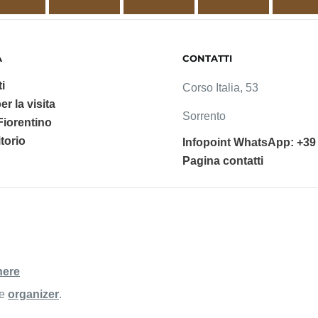
A
CONTATTI
i
Corso Italia, 53
er la visita
Sorrento
 Fiorentino
ritorio
Infopoint WhatsApp: +39
Pagina contatti
here
he
organizer
.