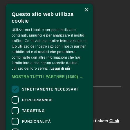
×
Fondazione Palazzo Magnani
Questo sito web utilizza
corso Garibaldi 31 – 42121 
Reggio Emilia – Italy
cookie
tel. +39 0522 444446
Utilizziamo i cookie per personalizzare
info@fotografiaeuropea.it
contenuti, annunci e per analizzare il nostro
traffico. Condividiamo inoltre informazioni sul
tuo utilizzo del nostro sito con i nostri partner
pubblicitari e di analisi che potrebbero
SPECIAL SPONSOR
combinarle con altre informazioni che hai
fornito loro o che hanno raccolto dal tuo
utilizzo dei loro servizi.
Leggi di più
MOSTRA TUTTI I PARTNER
(1660) →
STRETTAMENTE NECESSARI
© 2026 •
FOTOGRAFIA EUROPEA
PERFORMANCE
TARGETING
CONTACTS
For information and support in purchasing tickets
Click
FUNZIONALITÀ
here