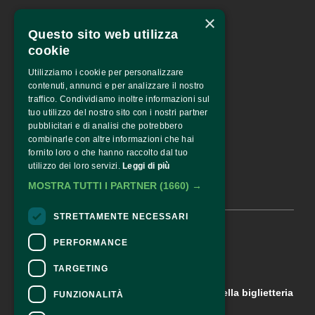
×
Fondazione Palazzo Magnani
Questo sito web utilizza
corso Garibaldi 31 – 42121 
Reggio Emilia – Italy
cookie
tel. +39 0522 444446
Utilizziamo i cookie per personalizzare
info@fotografiaeuropea.it
contenuti, annunci e per analizzare il nostro
traffico. Condividiamo inoltre informazioni sul
tuo utilizzo del nostro sito con i nostri partner
pubblicitari e di analisi che potrebbero
SPECIAL SPONSOR
combinarle con altre informazioni che hai
fornito loro o che hanno raccolto dal tuo
utilizzo dei loro servizi.
Leggi di più
MOSTRA TUTTI I PARTNER
(1660) →
STRETTAMENTE NECESSARI
© 2026 •
FOTOGRAFIA EUROPEA
PERFORMANCE
TARGETING
CONTATTI
Per informazioni e supporto all'acquisto della biglietteria
FUNZIONALITÀ
Clicca qui