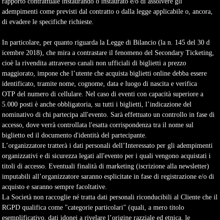
rapporto contrattuale instaurando o instaurato e/o di assolvere gli
adempimenti come previsti dal contratto o dalla legge applicabile o, ancora,
di evadere le specifiche richieste.
In particolare, per quanto riguarda la
Legge di Bilancio (la n. 145 del 30 d
icembre 2018), che mira a contrastare il fenomeno del Secondary Ticketing,
cioè la rivendita attraverso canali non ufficiali di biglietti a prezzo
maggiorato, impone che l’utente che acquista biglietti online debba essere
identificato, tramite nome, cognome, data e luogo di nascita e verifica
OTP del numero di cellulare.
Nel caso di eventi con capacità superiore a
5.000 posti è anche obbligatoria, su tutti i biglietti, l’indicazione del
nominativo di chi partecipa all'evento. Sarà effettuato un controllo in fase di
accesso, dove verrà controllata l'esatta corrispondenza tra il nome sul
biglietto ed il documento d'identità del partecipante.
L’organizzatore tratterà i dati personali dell’Interessato per gli adempimenti
organizzativi e di sicurezza legati all'evento per i quali vengono acquistati i
titoli di accesso. Eventuali finalità di marketing (iscrizione alla newsletter)
imputabili all’organizzatore saranno esplicitate in fase di registrazione e/o di
acquisto e saranno sempre facoltative.
La Società non raccoglie né tratta dati personali riconducibili al Cliente che il
RGPD qualifica come "categorie particolari" (quali, a mero titolo
esemplificativo, dati idonei a rivelare l’origine razziale ed etnica, le