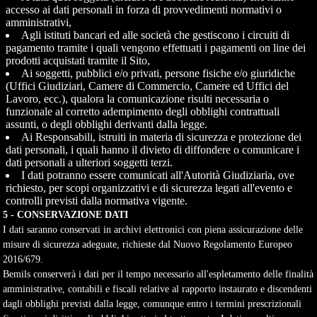
accesso ai dati personali in forza di provvedimenti normativi o
amministrativi,
Agli istituti bancari ed alle società che gestiscono i circuiti di
pagamento tramite i quali vengono effettuati i pagamenti on line dei
prodotti acquistati tramite il Sito,
Ai soggetti, pubblici e/o privati, persone fisiche e/o giuridiche
(Uffici Giudiziari, Camere di Commercio, Camere ed Uffici del
Lavoro, ecc.), qualora la comunicazione risulti necessaria o
funzionale al corretto adempimento degli obblighi contrattuali
assunti, o degli obblighi derivanti dalla legge.
Ai Responsabili, istruiti in materia di sicurezza e protezione dei
dati personali, i quali hanno il divieto di diffondere o comunicare i
dati personali a ulteriori soggetti terzi.
I dati potranno essere comunicati all'Autorità Giudiziaria, ove
richiesto, per scopi organizzativi e di sicurezza legati all'evento e
controlli previsti dalla normativa vigente.
5 - CONSERVAZIONE DATI
I dati saranno conservati in archivi elettronici con piena assicurazione delle
misure di sicurezza adeguate, richieste dal Nuovo Regolamento Europeo
2016/679.
Bemils conserverà i dati per il tempo necessario all'espletamento delle finalità
amministrative, contabili e fiscali relative al rapporto instaurato e discendenti
dagli obblighi previsti dalla legge, comunque entro i termini prescrizionali