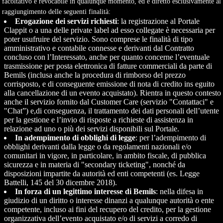
facoltativo e revocabile in qualunque momento, ed è diretto esclusivamente al
raggiungimento delle seguenti finalità:
Erogazione dei servizi richiesti
: la registrazione al Portale
Clappit o a una delle private label ad esso collegate è necessaria per
poter usufruire del servizio. Sono comprese le finalità di tipo
amministrativo e contabile connesse e derivanti dal Contratto
concluso con l’Interessato, anche per quanto concerne l’eventuale
trasmissione per posta elettronica di fatture commerciali da parte di
Bemils (inclusa anche la procedura di rimborso del prezzo
corrisposto, e di conseguente emissione di nota di credito ins eguito
alla cancellazione di un evento acquistato). Rientra in questo contesto
anche il servizio fornito dal Customer Care (servizio "Contattaci" e
"Chat”) e,di conseguenza, il trattamento dei dati personali dell’utente
per la gestione e l’invio di risposte a richieste di assistenza in
relazione ad uno o più dei servizi disponibili sul Portale.
In adempimento di obblighi di legge
: per l’adempimento di
obblighi derivanti dalla legge o da regolamenti nazionali e/o
comunitari in vigore, in particolare, in ambito fiscale, di pubblica
sicurezza e in materia di "secondary ticketing", nonché da
disposizioni impartite da autorità ed enti competenti (es. Legge
Battelli,
145 del 30 dicembre 2018)
.
In forza di un legittimo interesse di Bemils
: nella difesa in
giudizio di un diritto o interesse dinanzi a qualunque autorità o ente
competente, incluso ai fini del recupero del credito, per la gestione
organizzativa dell’evento acquistato e/o di servizi a corredo di