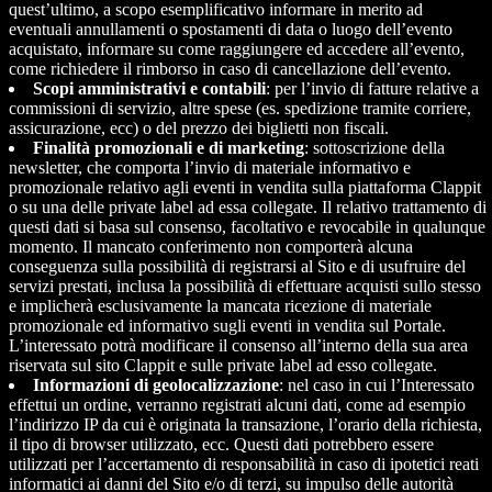
quest’ultimo, a scopo esemplificativo informare in merito ad
eventuali annullamenti o spostamenti di data o luogo dell’evento
acquistato, informare su come raggiungere ed accedere all’evento,
come richiedere il rimborso in caso di cancellazione dell’evento.
Scopi amministrativi e contabili
: per l’invio di fatture relative a
commissioni di servizio, altre spese (es. spedizione tramite corriere,
assicurazione, ecc) o del prezzo dei biglietti non fiscali.
Finalità promozionali e di marketing
: sottoscrizione della
newsletter, che comporta l’invio di materiale informativo e
promozionale relativo agli eventi in vendita sulla piattaforma Clappit
o su una delle private label ad essa collegate. Il relativo trattamento di
questi dati si basa sul consenso, facoltativo e revocabile in qualunque
momento. Il mancato conferimento non comporterà alcuna
conseguenza sulla possibilità di registrarsi al Sito e di usufruire del
servizi prestati, inclusa la possibilità di effettuare acquisti sullo stesso
e implicherà esclusivamente la mancata ricezione di materiale
promozionale ed informativo sugli eventi in vendita sul Portale.
L’interessato potrà modificare il consenso all’interno della sua area
riservata sul sito Clappit e sulle private label ad esso collegate.
Informazioni di geolocalizzazione
: nel caso in cui l’Interessato
effettui un ordine, verranno registrati alcuni dati, come ad esempio
l’indirizzo IP da cui è originata la transazione, l’orario della richiesta,
il tipo di browser utilizzato, ecc. Questi dati potrebbero essere
utilizzati per l’accertamento di responsabilità in caso di ipotetici reati
informatici ai danni del Sito e/o di terzi, su impulso delle autorità