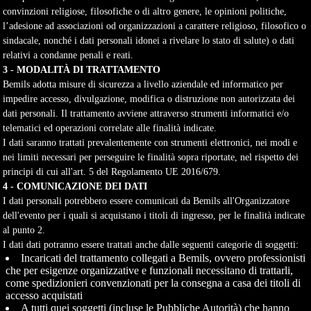
convinzioni religiose, filosofiche o di altro genere, le opinioni politiche,
l’adesione ad associazioni od organizzazioni a carattere religioso, filosofico o
sindacale, nonché i dati personali idonei a rivelare lo stato di salute) o dati
relativi a condanne penali e reati.
3 - MODALITÀ DI TRATTAMENTO
Bemils adotta misure di sicurezza a livello aziendale ed informatico per
impedire accesso, divulgazione, modifica o distruzione non autorizzata dei
dati personali. Il trattamento avviene attraverso strumenti informatici e/o
telematici ed operazioni correlate alle finalità indicate.
I dati saranno trattati prevalentemente con strumenti elettronici, nei modi e
nei limiti necessari per perseguire le finalità sopra riportate, nel rispetto dei
principi di cui all'art. 5 del Regolamento UE 2016/679.
4 - COMUNICAZIONE DEI DATI
I dati personali potrebbero essere comunicati da Bemils all'Organizzatore
dell'evento per i quali si acquistano i titoli di ingresso, per le finalità indicate
al punto 2.
I dati dati potranno essere trattati anche dalle seguenti categorie di soggetti:
Incaricati del trattamento collegati a Bemils, ovvero professionisti
che per esigenze organizzative e funzionali necessitano di trattarli,
come spedizionieri convenzionati per la consegna a casa dei titoli di
accesso acquistati
A tutti quei soggetti (incluse le Pubbliche Autorità) che hanno