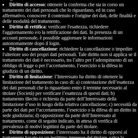
Diritto di accesso
: ottenere la conferma che sia in corso un
trattamento dei dati personali che lo riguardano, ed in caso
affermativo, conoscere il contenuto e l'origine dei dati, delle finalità e
delle modalità del trattamento.
Diritto di rettifica
: verificare l'esattezza, richiedere
l'aggiornamento e/o la rettificazione dei dati. In presenza di un
account personale, è possibile aggiornare le informazioni
autonomamente dopo il login.
Diritto di cancellazione
: richiedere la cancellazione o impedire
l'ulteriore uso dei propri dati personali. Tale diritto non si applica se il
trattamento dei dati è necessario, tra l’altro per l’adempimento di un
obbligo di legge o per l’accertamento, l’esercizio o la difesa in
giudizio di un diritto.
Diritto di limitazione
: l’Interessato ha diritto di ottenere la
limitazione del trattamento in caso di: a) contestazione dell’esattezza
dei dati personali che lo riguardano entro il termine necessario al
titolare (Società) per verificare l’esattezza di questi dati; b)
trattamento illecito e richiesta da parte dell’Interessato della
limitazione d’uso in luogo della relativa cancellazione; c) necessità da
parte dei dati per l’accertamento, l’esercizio o la difesa di un diritto in
sede giudiziaria; d) opposizione da parte dell’Interessato al
trattamento, come di seguito indicato, in attesa di verifica di
prevalenza di motivi legittimi da parte del titolare.
Diritto di opposizione
: l’interessato ha il diritto di opporsi al
trattamento basato su un legittimo interesse del titolare, salva la