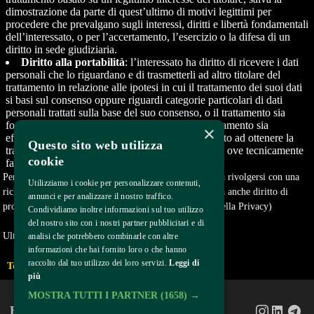
dimostrazione da parte di quest’ultimo di motivi legittimi per
procedere che prevalgano sugli interessi, diritti e libertà fondamentali
dell’interessato, o per l’accertamento, l’esercizio o la difesa di un
diritto in sede giudiziaria.
Diritto alla portabilità
: l’interessato ha diritto di ricevere i dati
personali che lo riguardano e di trasmetterli ad altro titolare del
trattamento in relazione alle ipotesi in cui il trattamento dei suoi dati
si basi sul consenso oppure riguardi categorie particolari di dati
personali trattati sulla base del suo consenso, o il trattamento sia
fondato sull’esecuzione di un contratto e tale trattamento sia
×
effettuato con mezzi automatizzati. Ha anche diritto ad ottenere la
Questo sito web utilizza
trasmissione diretta dei dati da un titolare all’altro, ove tecnicamente
cookie
fattibile.
Per esercitare i diritti sopra riportati, l’Interessato dovrà rivolgersi con una
Utilizziamo i cookie per personalizzare contenuti,
richiesta scritta a
privacy@bemils.com
. L’Interessato ha anche diritto di
annunci e per analizzare il nostro traffico.
proporre reclamo all'Autorità di controllo (il Garante della Privacy)
Condividiamo inoltre informazioni sul tuo utilizzo
del nostro sito con i nostri partner pubblicitari e di
Ultima modifica 7 febbraio 2022
analisi che potrebbero combinarle con altre
informazioni che hai fornito loro o che hanno
raccolto dal tuo utilizzo dei loro servizi.
Leggi di
Torna indietro
più
MOSTRA TUTTI I PARTNER
(1658) →
Home
About