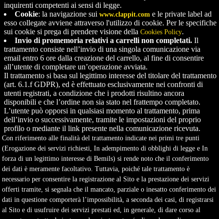
inquirenti competenti ai sensi di legge.
Cookie
: la navigazione sui
e le private label ad 
www.clappit.com
esso collegate avviene attraverso l'utilizzo di cookie. Per le specifiche
sui cookie si prega di prendere visione della
.
Cookies Policy
Invio di promemoria relativi a carrelli non completati.
Il 
trattamento consiste nell’invio di una singola comunicazione via
email entro 6 ore dalla creazione del carrello, al fine di consentire
all’utente di completare un’operazione avviata.
Il trattamento si basa sul legittimo interesse del titolare del trattamento
(art. 6.1.f GDPR), ed è effettuato esclusivamente nei confronti di
utenti registrati, a condizione che i prodotti risultino ancora
disponibili e che l’ordine non sia stato nel frattempo completato.
L’utente può opporsi in qualsiasi momento al trattamento, prima
dell’invio o successivamente, tramite le impostazioni del proprio
profilo o mediante il link presente nella comunicazione ricevuta.
Con riferimento alle finalità del trattamento indicate nei primi tre punti
(Erogazione dei servizi richiesti, In adempimento di obblighi di legge e In
forza di un legittimo interesse di Bemils) si rende noto che il conferimento
dei dati è meramente facoltativo. Tuttavia, poiché tale trattamento è
necessario per consentire la registrazione al Sito e la prestazione dei servizi
offerti tramite, si segnala che il mancato, parziale o inesatto conferimento dei
dati in questione comporterà l’impossibilità, a seconda dei casi, di registrarsi
al Sito e di usufruire dei servizi prestati ed, in generale, di dare corso al