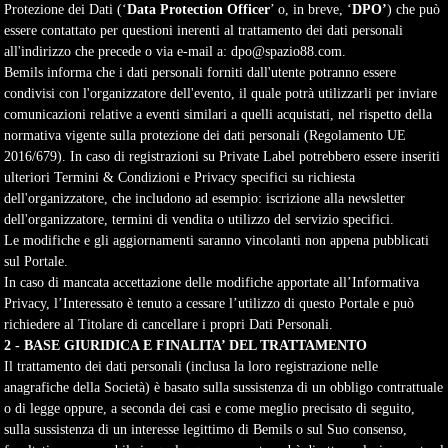
Protezione dei Dati (‘
Data Protection Officer
’ o, in breve, ‘
DPO’
) che può
essere contattato per questioni inerenti al trattamento dei dati personali
all'indirizzo che precede o via e-mail a:
dpo@spazio88.com
.
Bemils informa che i dati personali forniti dall'utente potranno essere
condivisi con l'organizzatore dell'evento, il quale potrà utilizzarli per inviare
comunicazioni relative a eventi similari a quelli acquistati, nel rispetto della
normativa vigente sulla protezione dei dati personali (Regolamento UE
2016/679). In caso di registrazioni su
Private Label potrebbero essere inseriti 
ulteriori Termini & Condizioni e Privacy specifici su richiesta
dell'organizzatore, che includono ad esempio: iscrizione alla newsletter
dell'organizzatore, termini di vendita o utilizzo del servizio specifici.
Le modifiche e gli aggiornamenti saranno vincolanti non appena pubblicati
sul Portale.
In caso di mancata accettazione delle modifiche apportate all’Informativa
Privacy, l’Interessato è tenuto a cessare l’utilizzo di questo Portale e può
richiedere al Titolare di cancellare i propri Dati Personali.
2 - BASE GIURIDICA E FINALITA’ DEL TRATTAMENTO
Il trattamento dei dati personali (inclusa la loro registrazione nelle
anagrafiche della Società) è basato sulla sussistenza di un obbligo contrattuale
o di legge oppure, a seconda dei casi e come meglio precisato di seguito,
sulla sussistenza di un interesse legittimo di Bemils o sul Suo consenso,