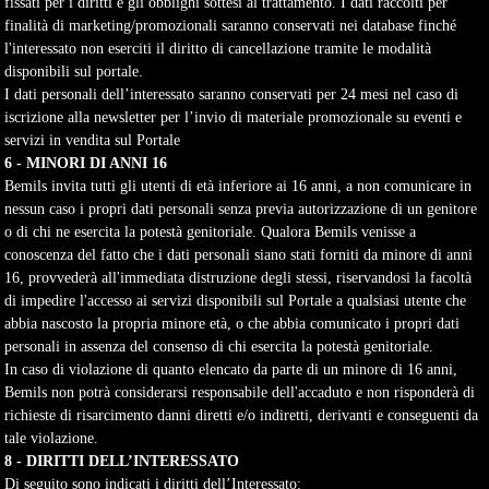
fissati per i diritti e gli obblighi sottesi al trattamento. I dati raccolti per
finalità di marketing/promozionali saranno conservati nei database finché
l'interessato non eserciti il diritto di cancellazione tramite le modalità
disponibili sul portale.
I dati personali dell’interessato saranno conservati per 24 mesi nel caso di
iscrizione alla newsletter per l’invio di materiale promozionale su eventi e
servizi in vendita sul Portale
6 - MINORI DI ANNI 16
Bemils invita tutti gli utenti di età inferiore ai 16 anni, a non comunicare in
nessun caso i propri dati personali senza previa autorizzazione di un genitore
o di chi ne esercita la potestà genitoriale. Qualora Bemils venisse a
conoscenza del fatto che i dati personali siano stati forniti da minore di anni
16, provvederà all'immediata distruzione degli stessi, riservandosi la facoltà
di impedire l'accesso ai servizi disponibili sul Portale a qualsiasi utente che
abbia nascosto la propria minore età, o che abbia comunicato i propri dati
personali in assenza del consenso di chi esercita la potestà genitoriale.
In caso di violazione di quanto elencato da parte di un minore di 16 anni,
Bemils non potrà considerarsi responsabile dell'accaduto e non risponderà di
richieste di risarcimento danni diretti e/o indiretti, derivanti e conseguenti da
tale violazione.
8 - DIRITTI DELL’INTERESSATO
Di seguito sono indicati i diritti dell’Interessato: