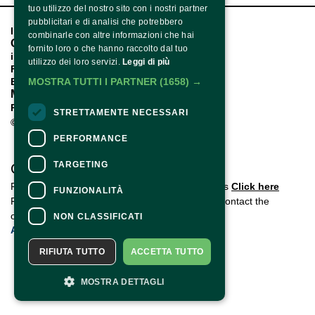
tuo utilizzo del nostro sito con i nostri partner
pubblicitari e di analisi che potrebbero
Instagram
combinarle con altre informazioni che hai
Contatti
fornito loro o che hanno raccolto dal tuo
info@langhephotofestival.com
utilizzo dei loro servizi.
Leggi di più
Festival
MOSTRA TUTTI I PARTNER
(1658) →
Edizioni Passate
Mostre 2025
P. IVA IT01657170054
STRETTAMENTE NECESSARI
© LanghePhotoFestival2025 
PERFORMANCE
TARGETING
CONTACTS
For information and support in purchasing tickets
Click here
FUNZIONALITÀ
For information on the program and the event, contact the
organizer
.
NON CLASSIFICATI
Accessibility statement
RIFIUTA TUTTO
ACCETTA TUTTO
MOSTRA DETTAGLI