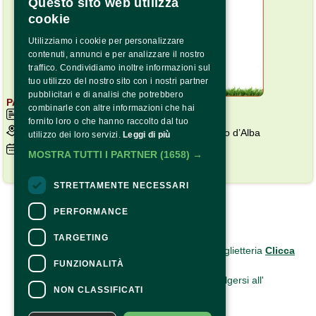
Questo sito web utilizza
cookie
Utilizziamo i cookie per personalizzare
contenuti, annunci e per analizzare il nostro
traffico. Condividiamo inoltre informazioni sul
tuo utilizzo del nostro sito con i nostri partner
pubblicitari e di analisi che potrebbero
PARCO DIDATTICO LE COLLINE DI GIUCA
combinarle con altre informazioni che hai
Ingresso dalle 10:00 alle 17:00
fornito loro o che hanno raccolto dal tuo
Parco Didattico Le Colline di Giuca , Baldissero d’Alba
utilizzo dei loro servizi.
Leggi di più
Domenica
30
Agosto 2026
MOSTRA TUTTI I PARTNER
(1658) →
Acquista
STRETTAMENTE NECESSARI
Copyright © 2022 – P.Iva 03561980040
PERFORMANCE
CONTATTI
TARGETING
Per informazioni e supporto all'acquisto della biglietteria
Clicca
FUNZIONALITÀ
qui
Per informazioni sul programma e l'evento, rivolgersi all'
NON CLASSIFICATI
organizzatore
.
Dichiarazione di accessibilità