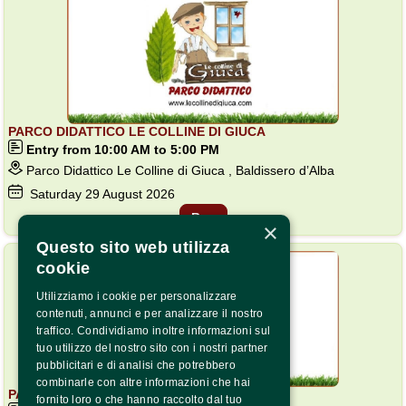
PARCO DIDATTICO LE COLLINE DI GIUCA
Entry from 10:00 AM to 5:00 PM
Parco Didattico Le Colline di Giuca , Baldissero d’Alba
Saturday
29
August 2026
Buy
×
LOW AVAILABILITY
Questo sito web utilizza
cookie
Utilizziamo i cookie per personalizzare
contenuti, annunci e per analizzare il nostro
traffico. Condividiamo inoltre informazioni sul
tuo utilizzo del nostro sito con i nostri partner
pubblicitari e di analisi che potrebbero
combinarle con altre informazioni che hai
PARCO DIDATTICO LE COLLINE DI GIUCA
fornito loro o che hanno raccolto dal tuo