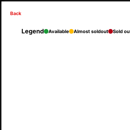
Back
Legend
Available
Almost soldout
Sold ou
SyntaxError: Unexpected end of JSON input 
Legend
Availa
M
MONDAY
TU