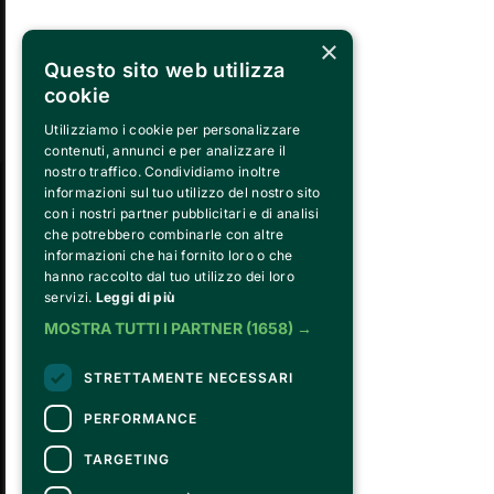
×
Questo sito web utilizza
TU
MONDAY
cookie
31
Utilizziamo i cookie per personalizzare
contenuti, annunci e per analizzare il
nostro traffico. Condividiamo inoltre
informazioni sul tuo utilizzo del nostro sito
con i nostri partner pubblicitari e di analisi
che potrebbero combinarle con altre
informazioni che hai fornito loro o che
hanno raccolto dal tuo utilizzo dei loro
servizi.
Leggi di più
FVG SERVICES SRL ON BEHALF OF
MOSTRA TUTTI I PARTNER
(1658) →
FONDAZIONE VALENTINO GARAVANI E G
is the operational entity that implements the 
STRETTAMENTE NECESSARI
Fondazione, developing strategies for the c
program, establishing partnerships with ins
PERFORMANCE
and hiring the relevant staff, consultants an
day running of the activities.
TARGETING