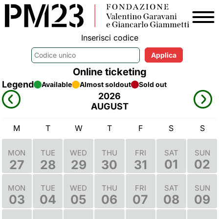
Inserisci codice
Online ticketing
Legend
Available
Almost soldout
Sold out
2026
AUGUST
M
T
W
T
F
S
S
MON
TUE
WED
THU
FRI
SAT
SUN
01
02
27
28
29
30
31
MON
TUE
WED
THU
FRI
SAT
SUN
03
04
05
06
07
08
09