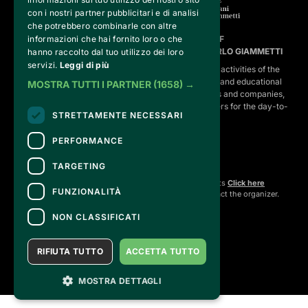
con i nostri partner pubblicitari e di analisi
che potrebbero combinarle con altre
FVG SERVICES SRL ON BEHALF OF
informazioni che hai fornito loro o che
FONDAZIONE VALENTINO GARAVANI E GIANCARLO GIAMMETTI
hanno raccolto dal tuo utilizzo dei loro
servizi.
Leggi di più
is the operational entity that implements the core activities of the 
Fondazione, developing strategies for the cultural and educational
MOSTRA TUTTI I PARTNER
(1658) →
program, establishing partnerships with institutions and companies,
and hiring the relevant staff, consultants and suppliers for the day-to-
STRETTAMENTE NECESSARI
day running of the activities.
PERFORMANCE
TARGETING
CONTACTS
For information and support in purchasing tickets
Click here
FUNZIONALITÀ
For information on the program and the event, contact the
organizer
.
Accessibility statement
NON CLASSIFICATI
RIFIUTA TUTTO
ACCETTA TUTTO
MOSTRA DETTAGLI