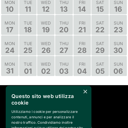
MON
TUE
WED
THU
FRI
SAT
SUN
10
11
12
13
14
15
16
MON
TUE
WED
THU
FRI
SAT
SUN
17
18
19
20
21
22
23
MON
TUE
WED
THU
FRI
SAT
SUN
24
25
26
27
28
29
30
TUE
WED
THU
FRI
SAT
SUN
MON
31
01
02
03
04
05
06
×
Questo sito web utilizza
SEGUICI SU
cookie
Utilizziamo i cookie per personalizzare
contenuti, annunci e per analizzare il
nostro traffico. Condividiamo inoltre
informazioni sul tuo utilizzo del nostro sito