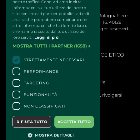
Per esigenze organizzative, le date dei servizi attivi
nostro traffico. Condividiamo inoltre
potrebbero variare.
informazioni sul tuo utilizzo del nostro
sito con i nostri partner pubblicitari e di
QUATTROZAMPEINFIERA Organizzata da BolognaFiere 
analisi che potrebbero combinarle con
Cosmoprof S.p.a. – Sede legale: Via Maserati 16, 40128
Organizzatore:
altre informazioni che hai fornito loro o
Bologna (Italy) - R.E.A. 1766978 © 2024 All right reserved -
Bolognafiere Cosmoprof S.p.a.
che hanno raccolto dal tuo utilizzo dei
BolognaFiere Cosmoprof
loro servizi.
Leggi di più
MOSTRA TUTTI I PARTNER
(1658) →
SEGNALAZIONI
- 
MODELLLO EX. D.LGS 231/2001 E CODICE ETICO
STRETTAMENTE NECESSARI
PERFORMANCE
CONTATTI
Per informazioni e supporto all'acquisto della
TARGETING
biglietteria
Clicca qui
FUNZIONALITÀ
Per informazioni sul programma e l'evento, rivolgersi
all'
organizzatore
.
NON CLASSIFICATI
Dichiarazione di accessibilità
RIFIUTA TUTTO
ACCETTA TUTTO
MOSTRA DETTAGLI