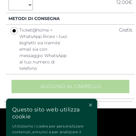
12.00€
METODI DI CONSEGNA
Gratis
Ticket@home +
WhatsApp Ricevi i tuoi
biglietti sia tramite
email sia con
messaggio WhatsApp
al tuo numero di
telefono
Quattrozampeinfiera
è l’unica manifestazione a cui puoi 
partecipare con il tuo
cane
o 
gatto
. Gli appassionati
potranno cimentarsi con i loro amici fedeli nelle varie
attività sportive: Splash dog, nella piscina dedicata, Dog
Agility, Disc Dog, Rally-O, Hoopers, Nosework, Puppy class
×
e tanto altro ancora.
Questo sito web utilizza
cookie
Servizi del prodotto
Possibilità di rimettere in vendita i biglietti acquistati
Utilizziamo i cookie per personalizzare
non disponibile
contenuti, annunci e per analizzare il