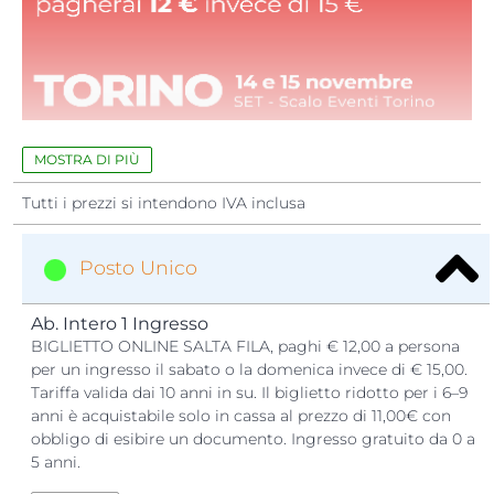
QUATTROZAMPEINFIERA è
... Una
fiera esperienziale
per 
immergersi con il proprio animale da compagnia in un
MOSTRA DI PIÙ
mondo di
formazione
,
informazione
,
sport
,
bellezza
,
Tutti i prezzi si intendono IVA inclusa
adozioni
,
rispetto
,
shopping
e
intrattenimento
educativo
.
Se vuoi scoprire di piu sulla nostra manifestazione, guarda
Posto Unico
il video di riassunto dell edizione 2025.
Ab. Intero 1 Ingresso
BIGLIETTO ONLINE SALTA FILA, paghi € 12,00 a persona
per un ingresso il sabato o la domenica invece di € 15,00.
Tariffa valida dai 10 anni in su. Il biglietto ridotto per i 6–9
anni è acquistabile solo in cassa al prezzo di 11,00€ con
obbligo di esibire un documento. Ingresso gratuito da 0 a
5 anni.