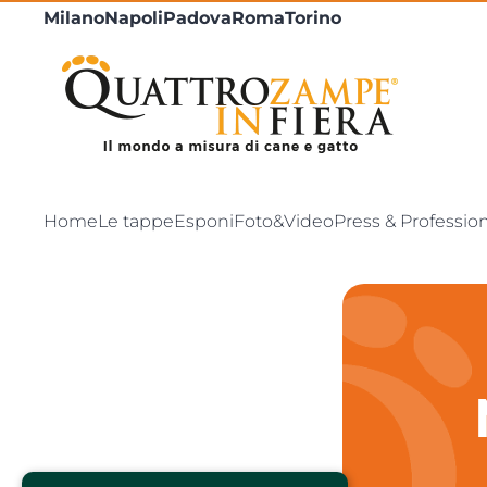
Milano
Napoli
Padova
Roma
Torino
Home
Le tappe
Esponi
Foto&Video
Press & Professio