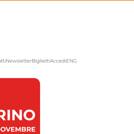
tti
Newsletter
Biglietti
Accedi
ENG
RINO
5 NOVEMBRE