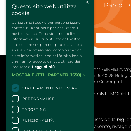
×
Parco E
Questo sito web utilizza
cookie
Utilizziamo i cookie per personalizzare
contenuti, annunci e per analizzare il
nostro traffico. Condividiamo inoltre
informazioni sul tuo utilizzo del nostro
sito con i nostri partner pubblicitari e di
analisi che potrebbero combinarle con
altre informazioni che hai fornito loro o
che hanno raccolto dal tuo utilizzo dei
loro servizi.
Leggi di più
QUATTROZAMPEINFIERA Organiz
MOSTRA TUTTI I PARTNER
(1658) →
Via Maserati 16, 40128 Bologna 
BolognaFiere Cosmoprof
STRETTAMENTE NECESSARI
SEGNALAZIONI
MODELLLO
- 
PERFORMANCE
TARGETING
CONTATTI
Per informazioni e supporto all'acquisto della biglie
FUNZIONALITÀ
Per informazioni sul programma e l'evento, rivolgersi