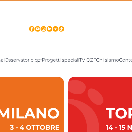
nal
Osservatorio qzf
Progetti speciali
TV QZF
Chi siamo
Conta
MILANO
TO
3 - 4 OTTOBRE
14 - 1