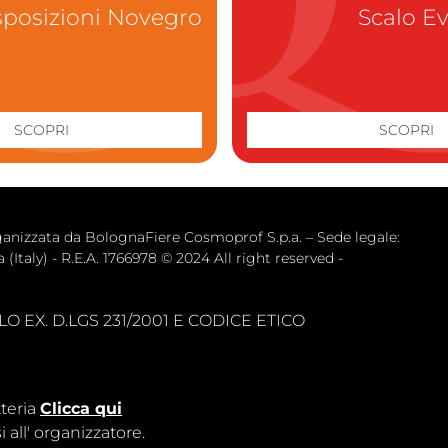
sposizioni Novegro
Scalo Ev
SCOPRI
SCOPRI
zata da BolognaFiere Cosmoprof S.p.a. – Sede legale: 
(Italy) - R.E.A. 1766978 © 2024 All right reserved -
 EX. D.LGS 231/2001 E CODICE ETICO
tteria
Clicca qui
 all'
organizzatore
.