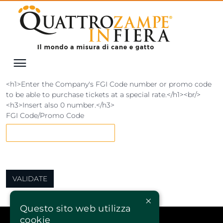
<h1>Enter the Company's FGI Code number or promo code
to be able to purchase tickets at a special rate.</h1><br/>
<h3>Insert also 0 number.</h3>
FGI Code/Promo Code
×
Questo sito web utilizza
cookie