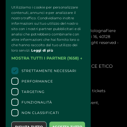
Utilizziamo i cookie per personalizzare
contenuti, annunci e per analizzare il
nostro traffico. Condividiamo inoltre
informazioni sul tuo utilizzo del nostro
sito con i nostri partner pubblicitari e di
QUATTROZAMPEINFIERA Organizzata da BolognaFiere 
analisi che potrebbero combinarle con
Cosmoprof S.p.a. – Sede legale: Via Maserati 16, 40128
altre informazioni che hai fornito loro o
Bologna (Italy) - R.E.A. 1766978 © 2024 All right reserved -
che hanno raccolto dal tuo utilizzo dei
BolognaFiere Cosmoprof
loro servizi.
Leggi di più
MOSTRA TUTTI I PARTNER
(1658) →
SEGNALAZIONI
- 
MODELLLO EX. D.LGS 231/2001 E CODICE ETICO
STRETTAMENTE NECESSARI
PERFORMANCE
CONTACTS
For information and support in purchasing tickets
TARGETING
Click here
FUNZIONALITÀ
For information on the program and the event,
contact the
organizer
.
NON CLASSIFICATI
Accessibility statement
RIFIUTA TUTTO
ACCETTA TUTTO