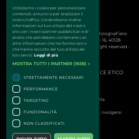
Utilizziamo i cookie per personalizzare
contenuti, annunci e per analizzare il
nostro traffico. Condividiamo inoltre
informazioni sul tuo utilizzo del nostro
sito con i nostri partner pubblicitari e di
QUATTROZAMPEINFIERA Organizzata da BolognaFiere 
analisi che potrebbero combinarle con
Cosmoprof S.p.a. – Sede legale: Via Maserati 16, 40128
altre informazioni che hai fornito loro o
Bologna (Italy) - R.E.A. 1766978 © 2024 All right reserved -
che hanno raccolto dal tuo utilizzo dei
BolognaFiere Cosmoprof
loro servizi.
Leggi di più
MOSTRA TUTTI I PARTNER
(1658) →
SEGNALAZIONI
- 
MODELLLO EX. D.LGS 231/2001 E CODICE ETICO
STRETTAMENTE NECESSARI
PERFORMANCE
CONTATTI
Per informazioni e supporto all'acquisto della
TARGETING
biglietteria
Clicca qui
FUNZIONALITÀ
Per informazioni sul programma e l'evento, rivolgersi
all'
organizzatore
.
NON CLASSIFICATI
Dichiarazione di accessibilità
RIFIUTA TUTTO
ACCETTA TUTTO