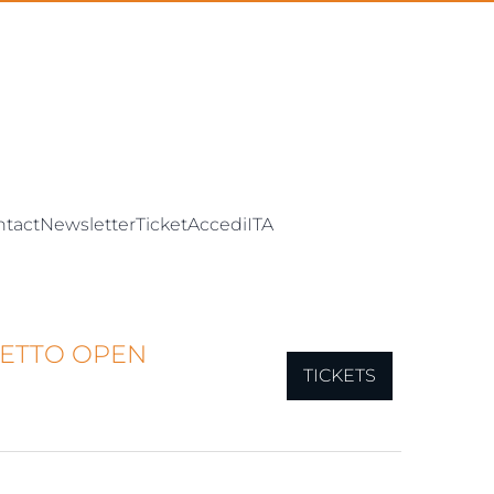
ntact
Newsletter
Ticket
Accedi
ITA
IETTO OPEN
TICKETS