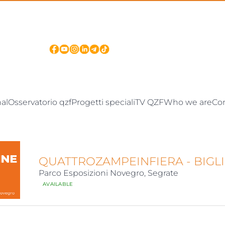
nal
Osservatorio qzf
Progetti speciali
TV QZF
Who we are
Co
QUATTROZAMPEINFIERA - BIGL
Parco Esposizioni Novegro, Segrate
AVAILABLE