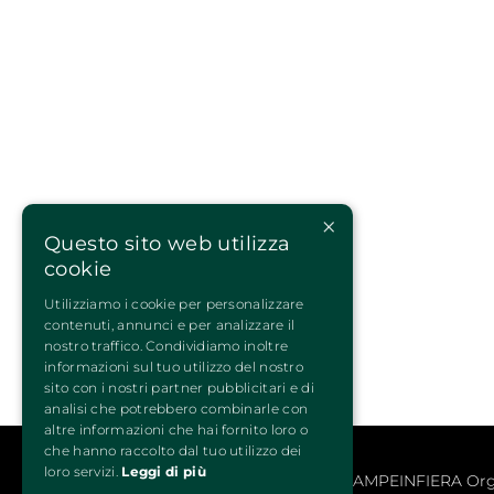
×
Questo sito web utilizza
cookie
Utilizziamo i cookie per personalizzare
contenuti, annunci e per analizzare il
nostro traffico. Condividiamo inoltre
informazioni sul tuo utilizzo del nostro
sito con i nostri partner pubblicitari e di
analisi che potrebbero combinarle con
altre informazioni che hai fornito loro o
che hanno raccolto dal tuo utilizzo dei
loro servizi.
Leggi di più
QUATTROZAMPEINFIERA Organiz