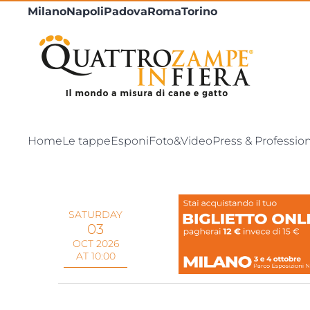
Milano
Napoli
Padova
Roma
Torino
Home
Le tappe
Esponi
Foto&Video
Press & Professio
SATURDAY
03
OCT 2026
AT 10:00