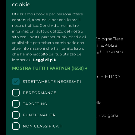
cookie
Utilizziamo i cookie per personalizzare
contenuti, annunci e per analizzare il
nostro traffico. Condividiamo inoltre
informazioni sul tuo utilizzo del nostro
sito con i nostri partner pubblicitari e di
QUATTROZAMPEINFIERA Organizzata da BolognaFiere 
analisi che potrebbero combinarle con
Cosmoprof S.p.a. – Sede legale: Via Maserati 16, 40128
altre informazioni che hai fornito loro o
Bologna (Italy) - R.E.A. 1766978 © 2024 All right reserved -
che hanno raccolto dal tuo utilizzo dei
BolognaFiere Cosmoprof
loro servizi.
Leggi di più
MOSTRA TUTTI I PARTNER
(1658) →
SEGNALAZIONI
- 
MODELLLO EX. D.LGS 231/2001 E CODICE ETICO
STRETTAMENTE NECESSARI
PERFORMANCE
CONTATTI
Per informazioni e supporto all'acquisto della
TARGETING
biglietteria
Clicca qui
FUNZIONALITÀ
Per informazioni sul programma e l'evento, rivolgersi
all'
organizzatore
.
NON CLASSIFICATI
Dichiarazione di accessibilità